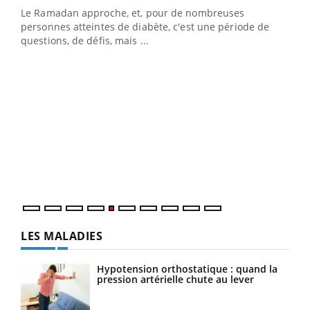
Le Ramadan approche, et, pour de nombreuses
vie !
personnes atteintes de diabète, c'est une période de
…
questions, de défis, mais ...
Un 
You
à l
Un é
mati
numé
LES MALADIES
Hypotension orthostatique : quand la
pression artérielle chute au lever