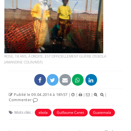
ROSE, 18 ANS, À DROITE, EST OFFICIELLEMENT GUÉRIE D'EBOLA
(AMANDINE COLIN/MSF)
Publié le 09.04.2014 à 18h57
|
|
|
|
|
Commenter
Mots clés :
ebola
Guillaume Canet
Guatemala