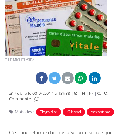
GILE MICHEL/SIPA
Publié le 03.04.2014 à 13h38
|
|
|
|
|
Commenter
Mots clés :
Thyroïdite
IG Nobel
mécanisme
C'est une réforme choc de la Sécurité sociale que