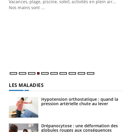
Vacances, plage, piscine, soleil, activités en plein air…
Nos mains sont ...
Dia
You
Le 
pers
ques
LES MALADIES
Hypotension orthostatique : quand la
pression artérielle chute au lever
Drépanocytose : une déformation des
globules rouges aux conséquences