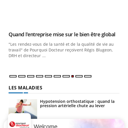
cet
Yout
Quand l’entreprise mise sur le bien être global
Ecz
Youtube
You
(3/3
"Les rendez-vous de la santé et de la qualité de vie au
Dans
travail" de Pourquoi Docteur reçoivent Régis Blugeon,
vous
DRH et directeur ...
quot
LES MALADIES
Hypotension orthostatique : quand la
pression artérielle chute au lever
Welcome
Drépanocytose : une déformation des