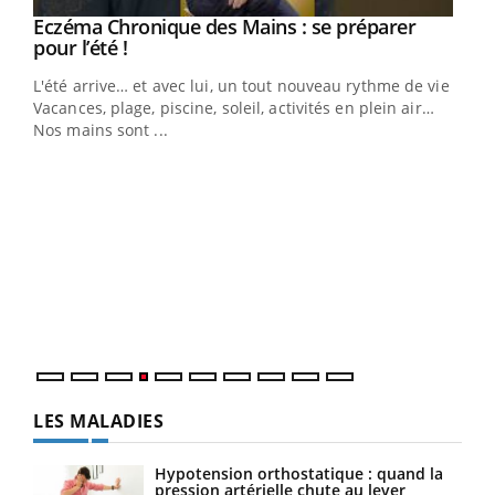
Eczéma Chronique des Mains : se préparer
Youtube
Youtube
pour l’été !
L'été arrive… et avec lui, un tout nouveau rythme de vie !
Vacances, plage, piscine, soleil, activités en plein air…
Nos mains sont ...
Dia
You
Le 
pers
ques
LES MALADIES
Hypotension orthostatique : quand la
pression artérielle chute au lever