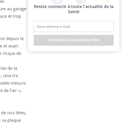
des
Restez connecté à toute l’actualité de la
Twitter
Facebook
Instagram
ture au garage
Santé
cace et trop
ace depuis le
S'INSCRIRE À LA NEWSLETTER
e et avait
e risque de
ste de la
, cela n’a
, cette mesure
 de l’air »,
 de nos têtes,
e sa plaque