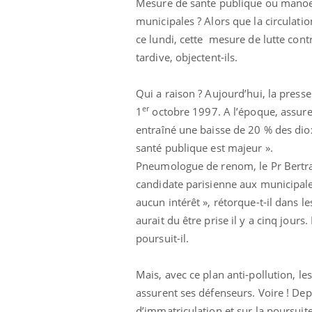
Mesure de sante publique ou manoeuv
municipales ? Alors que la circulati
ce lundi, cette mesure de lutte contr
tardive, objectent-ils.
Qui a raison ? Aujourd’hui, la presse
er
1
octobre 1997. A l’époque, assure le
entraîné une baisse de 20 % des diox
santé publique est majeur ».
Pneumologue de renom, le Pr Bertran
candidate parisienne aux municipales.
aucun intérêt », rétorque-t-il dans l
aurait du être prise il y a cinq jours
poursuit-il.
Mais, avec ce plan anti-pollution, l
assurent ses défenseurs. Voire ! Depu
d’immatriculation et sur la poursuit