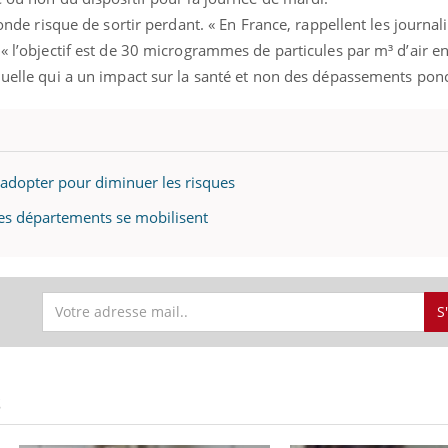
monde risque de sortir perdant. « En France, rappellent les journal
 « l’objectif est de 30 microgrammes de particules par m³ d’air
nuelle qui a un impact sur la santé et non des dépassements ponc
 à adopter pour diminuer les risques
 les départements se mobilisent
Toujours connectés :
comment le travail
S
empiète de plus en plus
sur nos soirées
Cancer colorectal : une
stratégie simple aurait
S
changé la donne au Pays
basque