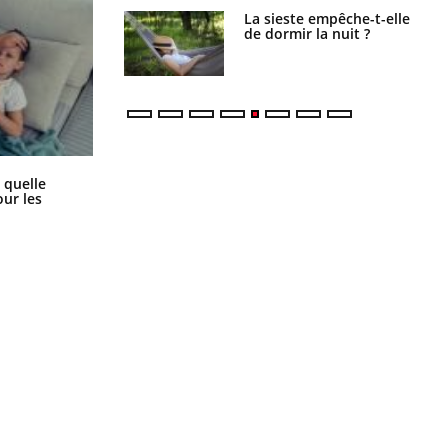
La sieste empêche-t-elle
Fortes chaleurs :
de dormir la nuit ?
pourquoi le risque de
noyade grimpe-t-il ?
Syndrome métabolique : quels sont
 quelle
les meilleurs exercices physiques ?
ur les