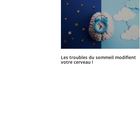
us : un cas
Comment oublier les
chez un touriste
écrans en vacances ?
e
Les troubles du sommeil modifient
votre cerveau !