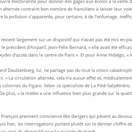
re électoraliste pour donner des gages aux écolos a la veille 
on alternée contraint bon nombre de franciliens à laisser leur voi
e la pollution s'apparente, pour certains, à de l'enfumage. Ineffi
 revient largement sur un dispositif qui n’avait pas été mis en pl
 président d’Airparif, Jean-Félix Bernard, « elle avait été efficac
ydes d’azote dans le centre de Paris ». Et pour Anne Hidalgo, « l
d Dautzenberg, lui, ne partage pas du tout la vision catastrophi
 « La circulation alternée, cela n’a aucun effet et, médicalement
es colonnes du Figaro. Selon ce spécialiste de La Pitié-Salpêtrière
. De plus, « la météo a une influence bien plus grande sur la qualité
es Français prennent conscience des dangers qui pèsent au dessus
is hier, les interrogations portent plutôt sur le dernier chiffre d
e ou non du dispositif pour la journée de mardi.