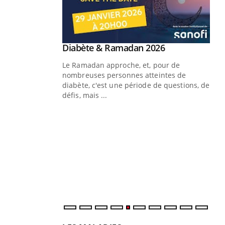
Youtube
Diabète & Ramadan 2026
Youtube
Le Ramadan approche, et, pour de
nombreuses personnes atteintes de
diabète, c'est une période de questions, de
défis, mais ...
Un « jumeau numérique » pour
CO
Youtube
You
faciliter l’accès à la médecine
Youtube
Cou
préventive
nou
Un établissement lié à un groupe
bou
mutualiste innove en matière de bilan de
épi
santé : l'utilisation d'un « jumeau
numérique » permet ...