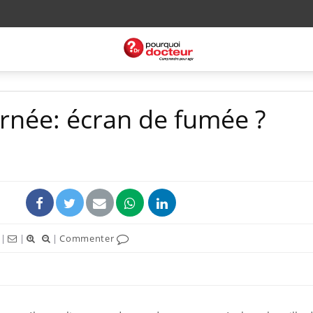
ernée: écran de fumée ?
|
|
|
Commenter