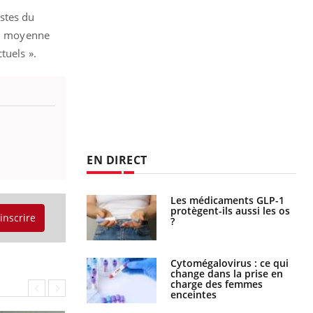
istes du
 en moyenne
tuels ».
EN DIRECT
Les médicaments GLP-1
VIH : la fin du comprimé
protègent-ils aussi les os
tous les jours se profile-t-
'inscrire
?
elle enfin ?
Cytomégalovirus : ce qui
Pourquoi votre ventre
change dans la prise en
gâche-t-il les premiers
charge des femmes
jours de vos vacances ?
enceintes