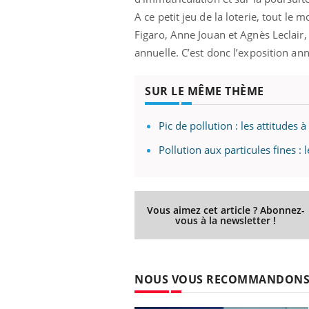
A ce petit jeu de la loterie, tout le 
Figaro, Anne Jouan et Agnès Leclair,
annuelle. C’est donc l’exposition an
SUR LE MÊME THÈME
Pic de pollution : les attitudes
Pollution aux particules fines :
e métabolique :
Mortalité infantile : un
nt les meilleurs
rapport s’interroge sur
Vous aimez cet article ? Abonnez-
s physiques ?
son taux élevé en France
vous à la newsletter !
éviter une otite
Grossesse à risque : ce jus
les vacances ?
naturel attire l'attention
NOUS VOUS RECOMMANDON
des chercheurs