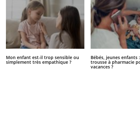
Chikungunya, dengue,
West Nile : que se passe-
t-il dans le sud de la
France ?
Mon enfant est-il trop sensible ou
Bébés, jeunes enfants :
simplement très empathique ?
trousse à pharmacie po
vacances ?