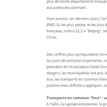
plus de trente départements français
aux particules alarmant.
Pour preuve, ces derniers jours, l'air
(PM2.5), les plus petites et les plus
française, contre 22,2 à "Beijing", s
Chine
.
Eczéma Chronique des Mains :
Car
Youtube
You
Youtube
expliquer ma maladie
pré
Des chiffres plus qu'inquiétants lors
Il y a des sujets qui sont faciles à aborder...
Fati
les jours de pollution importante, m
d'autres non ! D'un côté, poser des
mêm
président de l'Association Santé En
questions sur la maladie d'un proche c'est
care
montrer ...
...
dangers, les municipalités ont pris 
tous les transports en commun franc
positive mais difficile à appliquer, e
Transports en commun "free" : u
A Tallin, la capitale estonienne, la 