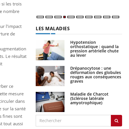
i les trois
 le nombre
ur l'impact
LES MALADIES
rture de
Hypotension
orthostatique : quand la
e augmentation
pression artérielle chute
au lever
s. Le résultat
it
Drépanocytose : une
déformation des globules
rouges aux conséquences
graves
rber ce
cette mesure
Maladie de Charcot
(Sclérose latérale
circuler dans
amyotrophique)
e sur la santé
s fines sont
t tout aussi