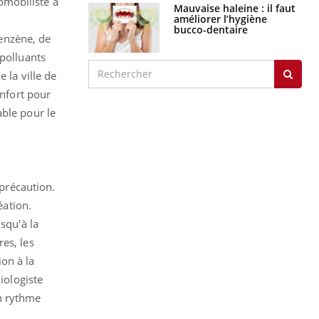
tomobiliste à
Mauvaise haleine : il faut
améliorer l’hygiène
bucco-dentaire
benzène, de
 polluants
 la ville de
onfort pour
able pour le
 précaution.
éation.
squ'à la
es, les
ion à la
ologiste
n rythme