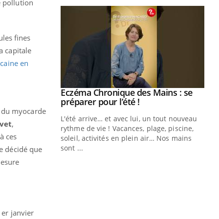
 pollution
ules fines
a capitale
caine en
ale : et si on
Eczéma Chronique des Mains : se
Youtube
ube
Youtube
préparer pour l’été !
tus du myocarde
e diabète de type 2
L'été arrive… et avec lui, un tout nouveau
uvet
,
çues chez les
rythme de vie ! Vacances, plage, piscine,
 à ces
ez les soignants.
soleil, activités en plein air… Nos mains
sont ...
le décidé que
Di
You
mesure
Le 
nom
dia
défi
1er janvier