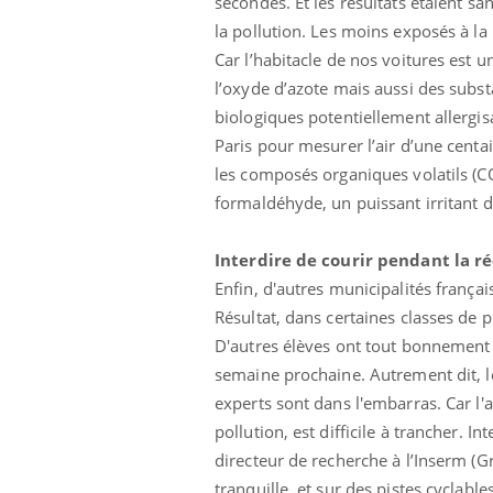
secondes. Et les résultats étaient san
la pollution. Les moins exposés à la 
Car l’habitacle de nos voitures est u
l’oxyde d’azote mais aussi des subst
biologiques potentiellement allergisa
Paris pour mesurer l’air d’une centai
les composés organiques volatils (CO
formaldéhyde, un puissant irritant d
Interdire de courir pendant la r
Enfin, d'autres municipalités françai
Résultat, dans certaines classes de p
D'autres élèves ont tout bonnement d
semaine prochaine. Autrement dit, le
experts sont dans l'embarras. Car l'ar
pollution, est difficile à trancher. I
directeur de recherche à l’Inserm (
tranquille, et sur des pistes cyclables