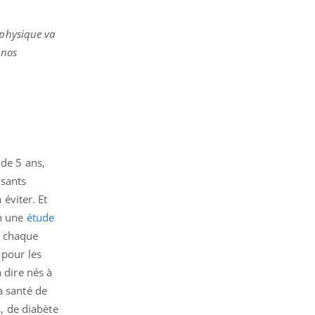
é physique va
 nos
 de 5 ans,
isants
 éviter. Et
on une
étude
, chaque
 pour les
 dire nés à
a santé de
s, de diabète