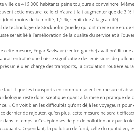
te ville de 416 000 habitants peine toujours à convaincre. Même s
rouvent cette mesure, celle-ci n'aurait fait augmenter que de 3 %
dont moins de la moitié, 1,2 %, serait due à la gratuité).
yal de technologie de Stockholm (Suède) qui ont mené une étude s
sse serait lié à l’amélioration de la qualité du service et à l’ouve
de cette mesure, Edgar Savisaar (centre-gauche) avait prédit un
aurait entraîné une baisse significative des émissions de polluant
rès un élu en charge des transports, la circulation routière aura
re faut-il que les transports en commun soient en mesure d'abso
rdiologue reste donc sceptique quant à la mise en pratique de 
e. « On voit bien les difficultés qu'ont déjà les voyageurs pour 
 ce dernier de rajouter, qu'en plus, cette mesure ne serait efficac
r dans le temps. « Ces épidoses de pic de pollution aux particule
cupants. Cependant, la pollution de fond, celle du quotidien, es