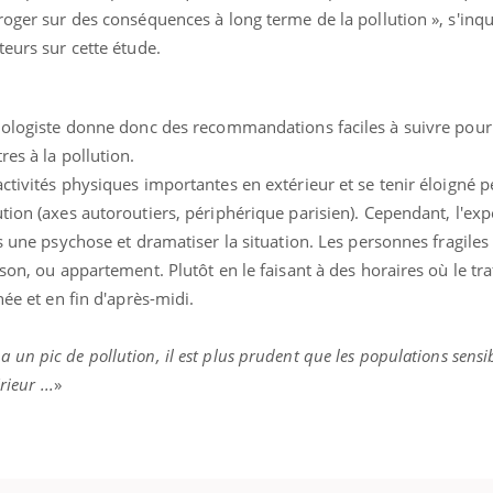
roger sur des conséquences à long terme de la pollution », s'inqui
teurs sur cette étude.
miologiste donne donc des recommandations faciles à suivre pour
res à la pollution.
ctivités physiques importantes en extérieur et se tenir éloigné 
tion (axes autoroutiers, périphérique parisien). Cependant, l'exp
s une psychose et dramatiser la situation. Les personnes fragiles 
son, ou appartement. Plutôt en le faisant à des horaires où le traf
née et en fin d'après-midi.
a un pic de pollution, il est plus prudent que les populations sensib
ieur ...
»