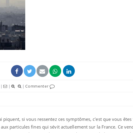
La sieste empêche-t-elle
Fortes c
de dormir la nuit ?
pourquo
noyade g
VIH : la fin du comprimé
Le Viagr
tous les jours se profile-t-
freiner 
elle enfin ?
cancer ?
Pourquoi votre ventre
Pourquo
|
|
|
Commenter
gâche-t-il les premiers
de prot
jours de vos vacances ?
finalem
qui piquent, si vous ressentez ces symptômes, c'est que vous êtes 
aux particules fines qui sévit actuellement sur la France. Ce ven