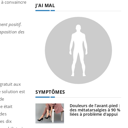
t à convaincre
J'AI MAL
ent positif.
isposition des
gratuit aux
 solution est
SYMPTÔMES
 de
Douleurs de l’avant-pied :
e était
des métatarsalgies à 90 %
 des
liées à problème d’appui
les dix