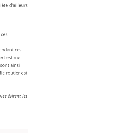
ète d'ailleurs
 ces
pendant ces
ert estime
sont ainsi
ic routier est
les évitent les