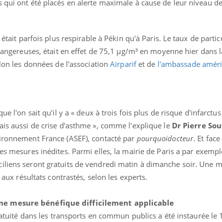
 qui ont été placés en alerte maximale à cause de leur niveau de
 était parfois plus respirable à Pékin qu'à Paris. Le taux de partic
 dangereuses, était en effet de 75,1 µg/m³ en moyenne hier dans l
elon les données de l'association
Airparif
et de
l'ambassade améri
ence en fer : comprendre pour
Insuline & Charge ment
tube
Youtube
Youtube
Yout
venir
osait en parler??
que l'on sait qu'il y a « deux à trois fois plus de risque d'infarc
gue, irritabilité, brouillard mental ou
En 2026, l'insuline dans l
ais aussi de crise d'asthme », comme l'explique le
Dr Pierre So
e alopécie… Les symptômes de la
reste entourée d'idées re
vironnement France (ASEF), contacté par
pourquoidocteur
. Et face
nce en fer sont multiples ce qui la rend
patients comme parfois ch
des mesures inédites. Parmi elles, la mairie de Paris a par exemp
iliens seront gratuits de vendredi matin à dimanche soir. Une 
t aux résultats contrastés, selon les experts.
ne mesure bénéfique difficilement applicable
gratuité dans les transports en commun publics a été instaurée le 