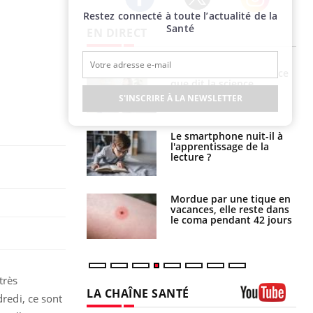
Restez connecté à toute l’actualité de la
Twitter
Facebook
Instagram
Santé
EN DIRECT
haleurs :
Grossesse et chaleur : ce
i le risque de
que dit la science
rimpe-t-il ?
S'INSCRIRE À LA NEWSLETTER
a pourrait-il
Le smartphone nuit-il à
la propagation du
l'apprentissage de la
lecture ?
i manger moins
Mordue par une tique en
éines pourrait
vacances, elle reste dans
ent être bénéfique
le coma pendant 42 jours
très
LA CHAÎNE SANTÉ
dredi, ce sont
Youtube