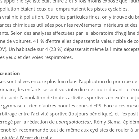
s appel : le cycliste était entre 2 et 5 fois moins exposé que l’au
pollution étaient ceux qui empruntaient les pistes cyclables.
n vrai nid à pollution. Outre les particules fines, on y trouve du 
ances chimiques utilisées pour les revêtements intérieurs et des
nts. Selon des analyses effectuées par le laboratoire d’hygiène de
ne de voitures, 41 % d’entre elles dépassent la valeur cible de c
V). Un habitacle sur 4 (23 %) dépasserait même la limite accept
es yeux et des voies respiratoires.
écréation
ses sont allées encore plus loin dans l'application du principe de
rimaire, les enfants se sont vus interdire de courir durant la récr
u subir l'annulation de toutes activités sportives en extérieur ju
 gymnase et rien d'autres pour les cours d'EPS. Face à ces mesur
bitrage entre l'activité sportive (toujours bénéfique), et l'exposit
nterrogé par la rédaction de
pourquoidocteur,
Rémy Slama, épidémi
Grenoble), recommande tout de même aux cyclistes de rouler à u
 plutôt à l'écart du trafic.