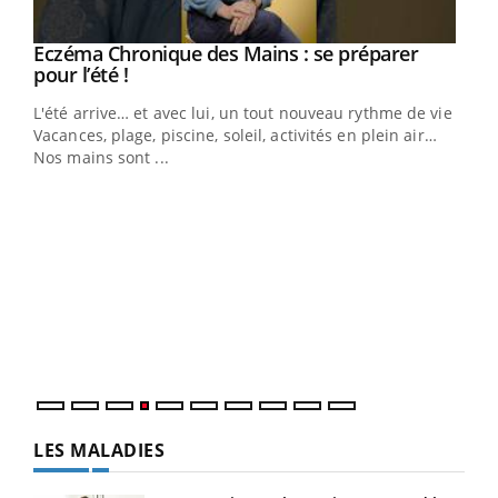
Eczéma Chronique des Mains : se préparer
Youtube
Youtube
pour l’été !
L'été arrive… et avec lui, un tout nouveau rythme de vie !
Vacances, plage, piscine, soleil, activités en plein air…
Nos mains sont ...
Dia
You
Le 
pers
ques
LES MALADIES