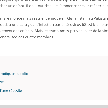
Éclipse solaire du 12 août
Bébés, j
chez un enfant, il doit tout de suite l’emmener chez le médecin. 
: “Des verres adaptés,
quelle t
c'est indispensable pour
pharmac
la santé des yeux”
vacance
dans le monde mais reste endémique en Afghanistan, au Pakistan
outit à une paralysie. L’infection par entérovirus-68 est bien plus
alement des enfants. Mais les symptômes peuvent aller de la simp
 généralisée des quatre membres.
éradiquer la polio
rie
 d'une réussite