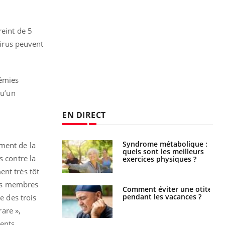
reint de 5
virus peuvent
démies
qu’un
EN DIRECT
ubles du sommeil
Syndrome métabolique :
ement de la
t votre cerveau !
quels sont les meilleurs
s contre la
exercices physiques ?
ent très tôt
 des membres
nt est-il trop
Comment éviter une otite
e ou simplement
pendant les vacances ?
e des trois
pathique ?
rare »,
rents