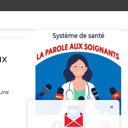
ux
 Une
Publicité