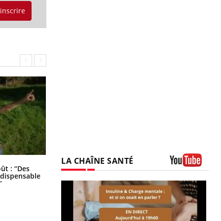
'inscrire
LA CHAÎNE SANTÉ
Les troubles du sommeil modifient
oût : “Des
votre cerveau !
Youtube
indispensable
”
prendre pour