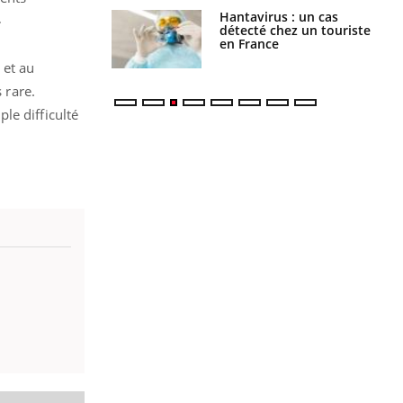
eunes enfants :
Hantavirus : un cas
»
rousse à
détecté chez un touriste
ie pour les
en France
s ?
 et au
 rare.
le difficulté