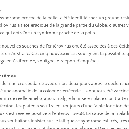
o
syndrome proche de la polio, a été identifié chez un groupe rest
oliovirus ait été éradiqué de la grande partie du Globe, d’autres 
, ce qui entraîne un syndrome proche de la polio.
e nouvelles souches de l’entérovirus ont été associées à des épi
 et en Australie. Ces cinq nouveaux cas soulignent la possibilité 
e en Californie », souligne le rapport d’enquête.
mptômes
Fatigue en vacances :
Les tro
ie de manière soudaine avec un pic deux jours après le déclench
normal ou signe d’une
modifien
é une anomalie de la colonne vertébrale. Ils ont tous été vacciné
maladie ?
nu de réelle amélioration, malgré la mise en place d’un traitem
nfection, les patients souffraient toujours d’une faible fonction
Et si les caries pouvaient
Mon enfa
bientôt disparaître sans
sensibl
x s’est révélée positive à l’entérovirus-68. La cause de la maladi
plombage ?
très em
ous souhaitons insister sur le fait que ce syndrome est très, très 
rapport, qui incite tout de même à la vigilance. « Dès que les pa