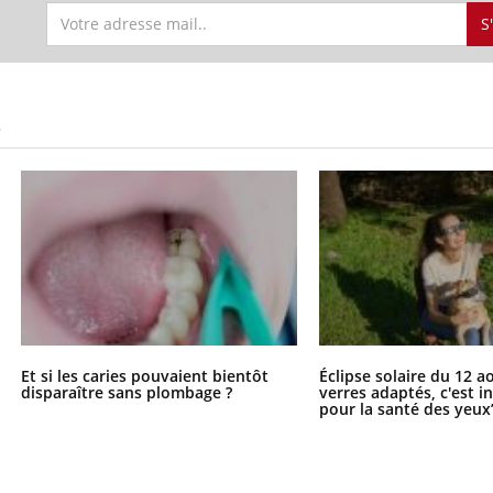
S
S
Et si les caries pouvaient bientôt
Éclipse solaire du 12 a
disparaître sans plombage ?
verres adaptés, c'est 
pour la santé des yeux
Carence en fer : com
Youtube
Youtube
prévenir