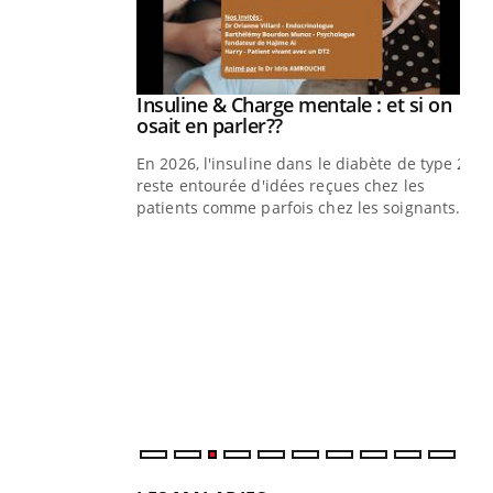
illard mental ou
ptômes de la
ples ce qui la rend
Insuline & Charge mentale : et si on
Youtube
Youtube
osait en parler??
En 2026, l'insuline dans le diabète de type 2
reste entourée d'idées reçues chez les
patients comme parfois chez les soignants.
Ec
You
pré
L'é
ryt
sol
sont