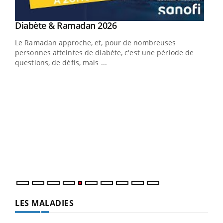
Youtube
Diabète & Ramadan 2026
Youtube
Le Ramadan approche, et, pour de nombreuses
vie !
personnes atteintes de diabète, c'est une période de
…
questions, de défis, mais ...
Un 
You
à l
Un é
mati
numé
LES MALADIES