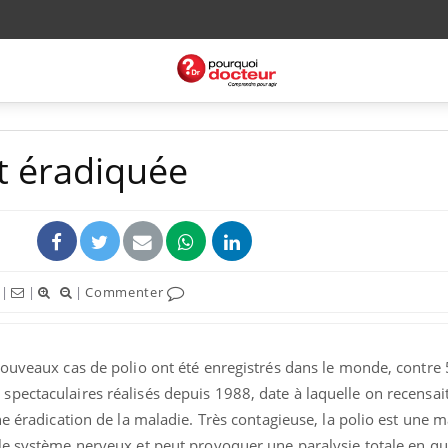
ôt éradiquée
|
|
|
Commenter
nouveaux cas de polio ont été enregistrés dans le monde, contre 
pectaculaires réalisés depuis 1988, date à laquelle on recensai
ne éradication de la maladie. Très contagieuse, la polio est une m
le système nerveux et peut provoquer une paralysie totale en q