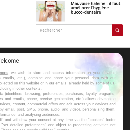
Mauvaise haleine : il faut
améliorer l’hygiène
bucco-dentaire
elcome
ER
tners
, we wish to store and access information on your devices
in emails, etc.), combine and share your personal data with our
s les semaines les meilleures
ollected on this website or in our emails, already held by some of us,
ncluding in other contexts.
ta (identifiers, browsing, preferences, purchases, loyalty programs,
es and emails, phone, precise geolocation, etc.) allows developing
ervices, content, commercial offers and ads across your devices and
 by email, post, SMS, phone, audio, and video), personalising them,
RE
rformance, and analysing audiences.
l" and withdraw your consent at any time via the "cookies" footer
"set detailed preferences" and object to processing activities not