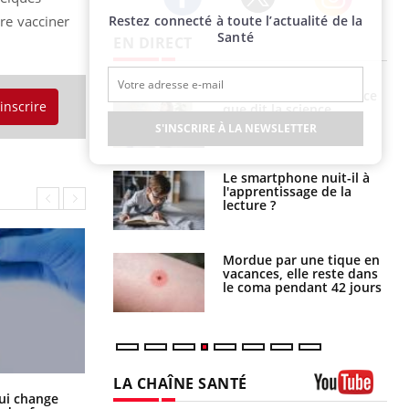
ire vacciner
Restez connecté à toute l’actualité de la
Twitter
Facebook
Instagram
Santé
EN DIRECT
haleurs :
Grossesse et chaleur : ce
'inscrire
i le risque de
que dit la science
rimpe-t-il ?
S'INSCRIRE À LA NEWSLETTER
a pourrait-il
Le smartphone nuit-il à
la propagation du
l'apprentissage de la
lecture ?
i manger moins
Mordue par une tique en
éines pourrait
vacances, elle reste dans
ent être bénéfique
le coma pendant 42 jours
LA CHAÎNE SANTÉ
La sieste empêche-t-elle de dormir
ui change
la nuit ?
Youtube