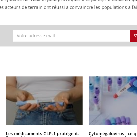
s acteurs de terrain ont réussi à convaincre les populations à fa
La sieste empêche-t-elle
Fortes c
S
de dormir la nuit ?
pourquo
noyade g
VIH : la fin du comprimé
Le Viagr
S
tous les jours se profile-t-
freiner 
elle enfin ?
cancer ?
Pourquoi votre ventre
Pourquo
gâche-t-il les premiers
de prot
jours de vos vacances ?
finalem
Les médicaments GLP-1 protègent-
Cytomégalovirus : ce q