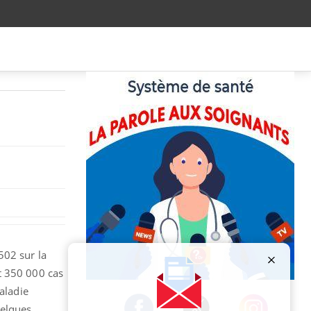
502 sur la
t 350 000 cas
Publicité
aladie
uelques