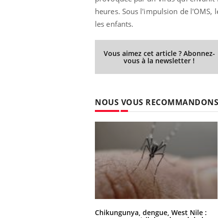
heures. Sous l'impulsion de l'OMS, le
les enfants.
Chikungunya, dengue,
Vous aimez cet article ? Abonnez-
West Nile : que se passe-
vous à la newsletter !
t-il dans le sud de la
France ?
Les médicaments GLP-1
NOUS VOUS RECOMMANDON
protègent-ils aussi les os
?
Cytomégalovirus : ce qui
change dans la prise en
charge des femmes
enceintes
Chikungunya, dengue, West Nile :