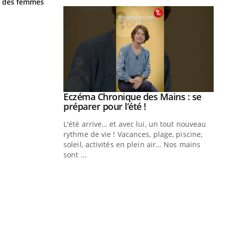
ge des femmes
ale : et si on
Eczéma Chronique des Mains : se
Youtube
ube
Youtube
préparer pour l’été !
e diabète de type 2
L'été arrive… et avec lui, un tout nouveau
çues chez les
rythme de vie ! Vacances, plage, piscine,
ez les soignants.
soleil, activités en plein air… Nos mains
sont ...
Di
You
Le 
nom
dia
défi