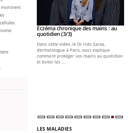
, montrent
es
cellules
se sur le bien
Eczéma chronique des mains : au
Youtube
anisme
Youtube
quotidien (3/3)
nté et de la
Dans cette vidéo, le Dr Inès Zaraa,
 de Pourquoi
dermatologue à Paris, vous explique
taire
Blugeon, DRH et
comment protéger vos mains au quotidien
et éviter les ...
Ec
.
You
sy
Une
sèc
per
irri
LES MALADIES