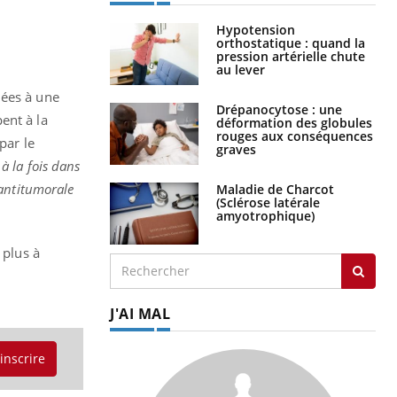
Hypotension
orthostatique : quand la
pression artérielle chute
au lever
iées à une
Drépanocytose : une
ent à la
déformation des globules
rouges aux conséquences
par le
graves
à la fois dans
 antitumorale
Maladie de Charcot
(Sclérose latérale
amyotrophique)
 plus à
J'AI MAL
'inscrire