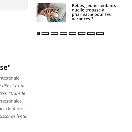
Bébés, jeunes enfants :
quelle trousse à
pharmacie pour les
vacances ?
se"
ntestinale
tête et tu ne
res. "Dans le
ntestinales,
uer douleurs
oissance lente,