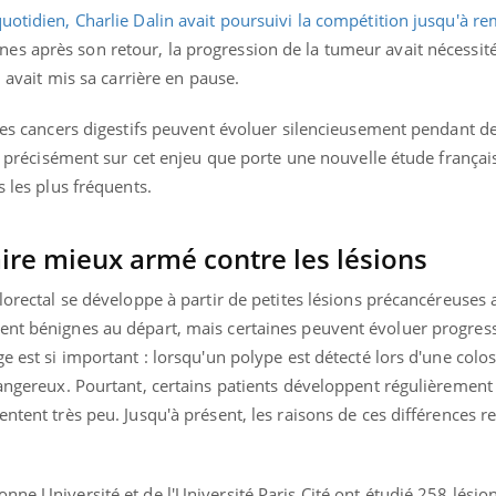
uotidien, Charlie Dalin avait poursuivi la compétition jusqu'à re
es après son retour, la progression de la tumeur avait nécessit
l avait mis sa carrière en pause.
 les cancers digestifs peuvent évoluer silencieusement pendant d
urs précisément sur cet enjeu que porte une nouvelle étude frança
s les plus fréquents.
re mieux armé contre les lésions
olorectal se développe à partir de petites lésions précancéreuses
ent bénignes au départ, mais certaines peuvent évoluer progres
e est si important : lorsqu'un polype est détecté lors d'une colos
 dangereux. Pourtant, certains patients développent régulièremen
ntent très peu. Jusqu'à présent, les raisons de ces différences r
nne Université et de l'Université Paris Cité ont étudié 258 lésio