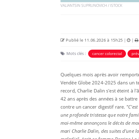
VALIANTSIN SUPRUNOVICH / ISTOCK
Publié le 11.06.2026 à 15h25
|
|
Mots clés :
cancer colorectal
prév
Quelques mois après avoir remporté
Vendée Globe 2024-2025 dans un 
record, Charlie Dalin s'est éteint à l'
42 ans après des années à se battre
contre un cancer digestif rare.
"C'est
une profonde tristesse que notre famil
moi-même annonçons le décès de mo
mari Charlie Dalin, des suites d'une 
maladie",
écrit sa femme Perrine Le