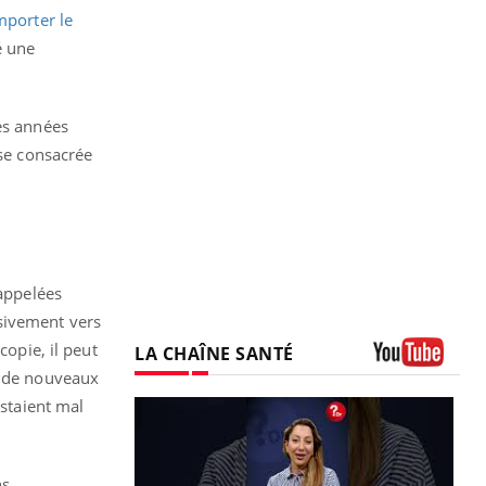
mporter le
é une
es années
ise consacrée
 appelées
sivement vers
copie, il peut
LA CHAÎNE SANTÉ
t de nouveaux
Youtube
estaient mal
ns