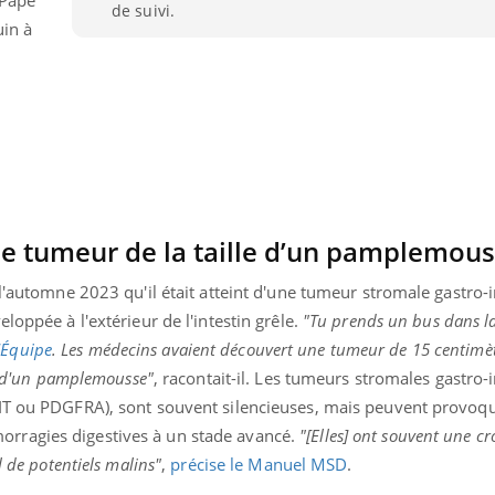
de suivi.
uin à
e tumeur de la taille d’un pamplemous
 l'automne 2023 qu'il était atteint d'une tumeur stromale gastro-i
loppée à l'extérieur de l'intestin grêle.
"Tu prends un bus dans la 
'Équipe
. Les médecins avaient découvert une tumeur de 15 centimèt
le d'un pamplemousse"
, racontait-il. Les tumeurs stromales gastro-i
KIT ou PDGFRA), sont souvent silencieuses, mais peuvent provoq
rragies digestives à un stade avancé.
"[Elles] ont souvent une cr
l de potentiels malins"
,
précise le Manuel MSD
.