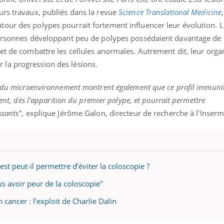
urs travaux, publiés dans la revue
Science Translational Medicine
our des polypes pourrait fortement influencer leur évolution. L
personnes développant peu de polypes possédaient davantage de 
Youtube
P DE FOOD sur le diabète
Quand l’entreprise mi
tube
Youtube
 et de combattre les cellules anormales. Autrement dit, leur org
Youtube
être global
la progression des lésions.
 de food sur le diabète, c'est votre
"Les rendez-vous de la sa
veau rendez-vous culinaire qui
qualité de vie au travail"
cule les idées reçues ! Dans cet
n du microenvironnement montrent également que ce profil immuni
Docteur reçoivent Régis 
ode, une ...
ment, dès l'apparition du premier polype, et pourrait permettre
directeur ...
ssants"
, explique Jérôme Galon, directeur de recherche à l'Inserm
est peut-il permettre d’éviter la coloscopie ?
lus avoir peur de la coloscopie"
cancer : l’exploit de Charlie Dalin