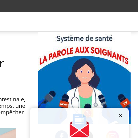
r
testinale,
temps, une
 empêcher
Publicité