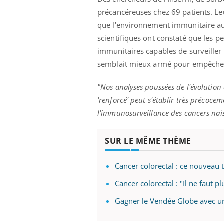
précancéreuses chez 69 patients. Le
que l'environnement immunitaire aut
scientifiques ont constaté que les 
Youtube
026
Un « jumeau numérique » pour
COU
Youtube
You
immunitaires capables de surveiller
faciliter l’accès à la médecine
semblait mieux armé pour empêcher 
 pour de
Youtube
Coup
préventive
eintes de
nou
Un établissement lié à un groupe
 de questions, de
bous
"Nos analyses poussées de l'évolutio
mutualiste innove en matière de bilan de
épis
'renforcé' peut s'établir très précoce
santé : l'utilisation d'un « jumeau
l'immunosurveillance des cancers nai
numérique » permet ...
SUR LE MÊME THÈME
Cancer colorectal : ce nouveau t
Cancer colorectal : "Il ne faut p
Gagner le Vendée Globe avec un 