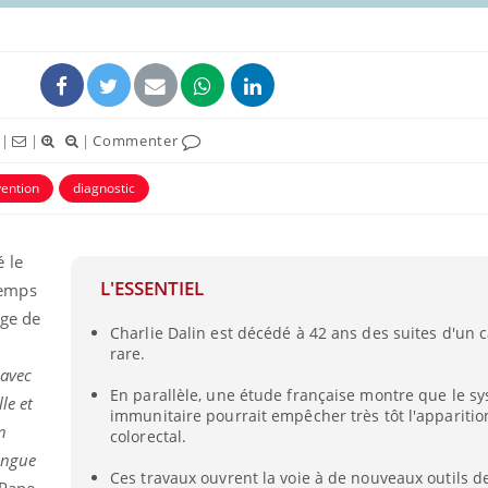
|
|
|
Commenter
ention
diagnostic
 le
L'ESSENTIEL
temps
âge de
Charlie Dalin est décédé à 42 ans des suites d'un c
rare.
 avec
En parallèle, une étude française montre que le s
le et
immunitaire pourrait empêcher très tôt l'appariti
n
colorectal.
longue
Ces travaux ouvrent la voie à de nouveaux outils d
 Pape