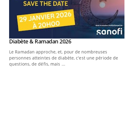
Youtube
Diabète & Ramadan 2026
Youtube
Le Ramadan approche, et, pour de nombreuses
vie !
personnes atteintes de diabète, c'est une période de
…
questions, de défis, mais ...
Un 
You
à l
Un é
mati
numé