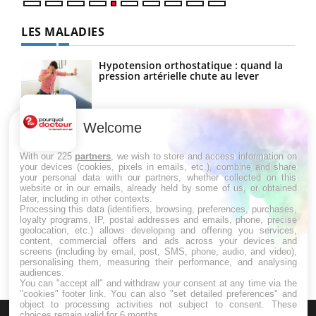
LES MALADIES
Hypotension orthostatique : quand la
pression artérielle chute au lever
Welcome
Drépanocytose : une déformation des
globules rouges aux conséquences
graves
With our 225
partners
, we wish to store and access information on
your devices (cookies, pixels in emails, etc.), combine and share
your personal data with our partners, whether collected on this
website or in our emails, already held by some of us, or obtained
Maladie de Charcot (Sclérose latérale
later, including in other contexts.
amyotrophique)
Processing this data (identifiers, browsing, preferences, purchases,
loyalty programs, IP, postal addresses and emails, phone, precise
geolocation, etc.) allows developing and offering you services,
content, commercial offers and ads across your devices and
screens (including by email, post, SMS, phone, audio, and video),
personalising them, measuring their performance, and analysing
audiences.
You can "accept all" and withdraw your consent at any time via the
"cookies" footer link
. You can also "set detailed preferences" and
object to processing activities not subject to consent. These
choices remain valid for 6 months.