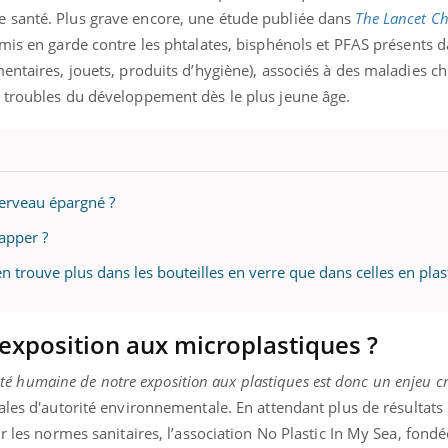
ualiste innove en matière de bilan de
épisode, une ...
 santé. Plus grave encore, une étude publiée dans
The Lancet Ch
é : l'utilisation d'un « jumeau
mis en garde contre les phtalates, bisphénols et PFAS présents d
érique » permet ...
entaires, jouets, produits d’hygiène), associés à des maladies c
 troubles du développement dès le plus jeune âge.
cerveau épargné ?
apper ?
n trouve plus dans les bouteilles en verre que dans celles en plas
exposition aux microplastiques ?
santé humaine de notre exposition aux plastiques est donc un enjeu c
les d'autorité environnementale. En attendant plus de résultats 
r les normes sanitaires, l’association No Plastic In My Sea, fond