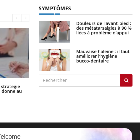
SYMPTÔMES
Douleurs de l’avant-pied :
des métatarsalgies à 90 %
liées à problème d’appui
Mauvaise haleine : il faut
améliorer l’hygiène
bucco-dentaire
Chikungunya, dengue, West Nile :
 stratégie
que se passe-t-il dans le sud de la
a donne au
France ?
elcome