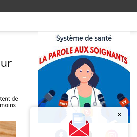
our
itent de
e moins
Publicité