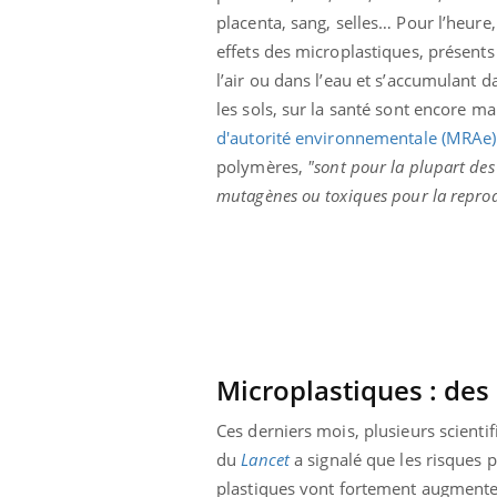
placenta, sang, selles… Pour l’heure,
effets des microplastiques, présents
l’air ou dans l’eau et s’accumulant d
les sols, sur la santé sont encore 
d'autorité environnementale (MRAe)
polymères,
"sont pour la plupart des
mutagènes ou toxiques pour la reprod
Microplastiques : des 
Youtube
 Mains : se
Diabète & Ramadan 2026
Un 
Youtube
You
outube
fac
Ces derniers mois, plusieurs scienti
Le Ramadan approche, et, pour de
pré
du
Lancet
a signalé que les risques po
un tout nouveau
nombreuses personnes atteintes de
Un 
lage, piscine,
diabète, c'est une période de questions, de
plastiques vont fortement augmente