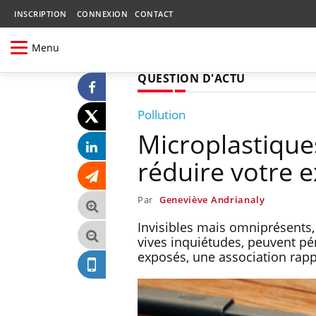
INSCRIPTION
CONNEXION
CONTACT
Menu
QUESTION D'ACTU
Pollution
Microplastiques
réduire votre e
Par
Geneviève Andrianaly
Invisibles mais omniprésents, 
vives inquiétudes, peuvent pé
exposés, une association rapp