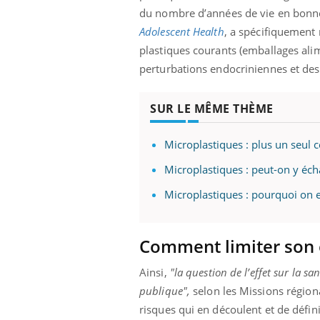
mut
air… Nos mains
défis, mais ...
du nombre d’années de vie en bonne
sant
Adolescent Health
, a spécifiquement 
num
plastiques courants (emballages alim
perturbations endocriniennes et des
SUR LE MÊME THÈME
Microplastiques : plus un seul 
Microplastiques : peut-on y éch
Microplastiques : pourquoi on e
Comment limiter son 
Ainsi,
"la question de l’effet sur la 
publique",
selon les Missions régiona
risques qui en découlent et de défini