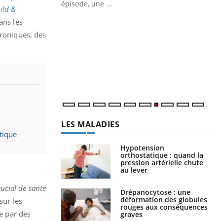
Docteur reçoivent Régis Blugeon, DRH et
ild &
directeur ...
Ec
ans les
You
quo
hroniques, des
Dan
der
com
et é
LES MALADIES
tique
Hypotension
orthostatique : quand la
pression artérielle chute
au lever
rucial de santé
Drépanocytose : une
déformation des globules
sur les
rouges aux conséquences
ée par des
graves