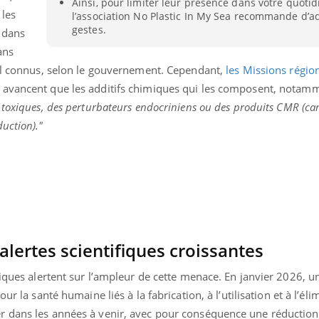
Ainsi, pour limiter leur présence dans votre quotid
 les
l’association No Plastic In My Sea recommande d’a
gestes.
 dans
ans
mal connus, selon le gouvernement. Cependant,
les Missions régio
avancent que les additifs chimiques qui les composent, notamm
 toxiques, des perturbateurs endocriniens ou des produits CMR (ca
uction)."
alertes scientifiques croissantes
« jumeau numérique » pour
COUP DE FOOD sur le
tube
Youtube
iliter l’accès à la médecine
fiques alertent sur l’ampleur de cette menace. En janvier 2026, u
Youtube
Coup de food sur le diabèt
ventive
ur la santé humaine liés à la fabrication, à l’utilisation et à l’él
nouveau rendez-vous culi
établissement lié à un groupe
bouscule les idées reçues
r dans les années à venir, avec pour conséquence une réductio