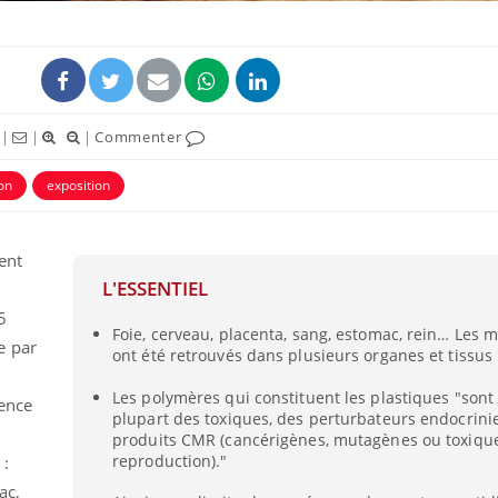
|
|
|
Commenter
ion
exposition
ent
L'ESSENTIEL
5
Foie, cerveau, placenta, sang, estomac, rein… Les 
e par
ont été retrouvés dans plusieurs organes et tissu
Les polymères qui constituent les plastiques "sont
ence
plupart des toxiques, des perturbateurs endocrini
s
produits CMR (cancérigènes, mutagènes ou toxique
reproduction)."
 :
ac,