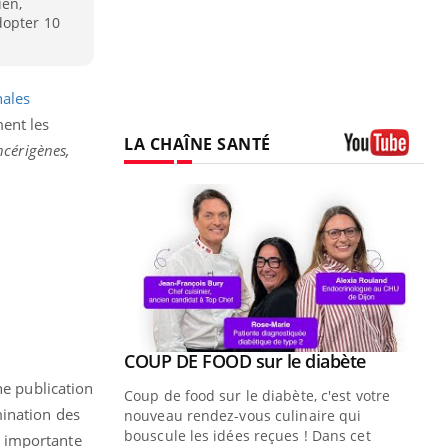
ien,
dopter 10
nales
ent les
LA CHAÎNE SANTÉ
ncérigènes,
Youtube
Youtube
 diabète
Quand l’entreprise mise sur le bien
Youtube
Youtube
être global
ne publication
e, c'est votre
imination des
"Les rendez-vous de la santé et de la
naire qui
qualité de vie au travail" de Pourquoi
 ! Dans cet
n importante