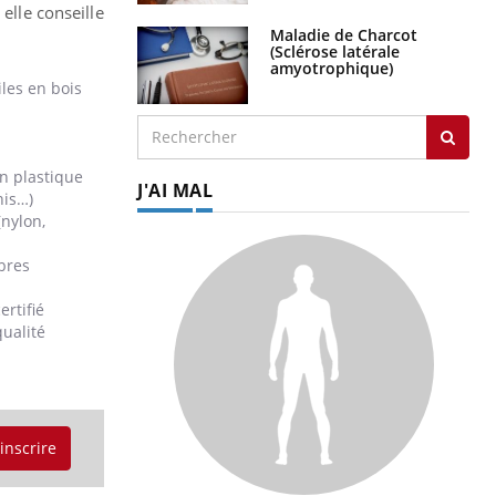
elle conseille
Maladie de Charcot
(Sclérose latérale
amyotrophique)
iles en bois
n plastique
J'AI MAL
nis…)
(nylon,
bres
ertifié
qualité
'inscrire