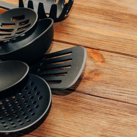
Mordue par un
Comment
barracuda, une petite fille
sommeil
secourue grâce à un
vacance
réflexe essentiel
Légionellose en Suisse :
Bilan pr
quelle est l’origine de la
les kiné
contamination ?
bientôt 
Allergies alimentaires :
TDAH : q
une nouvelle arme contre
traitem
les réactions sévères
États-Un