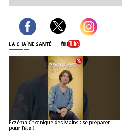
Twitter
Facebook
Instagram
LA CHAÎNE SANTÉ
Youtube
Eczéma Chronique des Mains : se préparer
Youtube
Youtube
pour l’été !