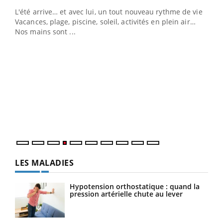
L'été arrive… et avec lui, un tout nouveau rythme de vie !
Vacances, plage, piscine, soleil, activités en plein air…
Nos mains sont ...
Youtube
Diabète & Ramadan 2026
Un 
Youtube
You
à l
Le Ramadan approche, et, pour de nombreuses
Un é
personnes atteintes de diabète, c'est une période de
mati
questions, de défis, mais ...
numé
LES MALADIES
Hypotension orthostatique : quand la
pression artérielle chute au lever