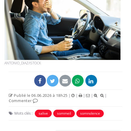
ANTONIO_DIAZ/ISTOCK
Publié le 06.06.2026 à 18h25
|
|
|
|
|
Commenter
Mots clés :
salive
sommeil
somnolence