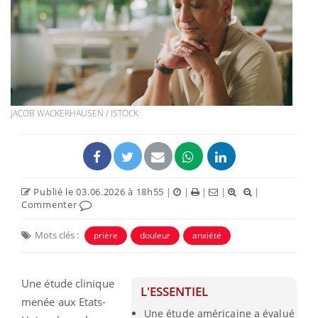
JACOB WACKERHAUSEN / ISTOCK
Publié le 03.06.2026 à 18h55
|
|
|
|
|
Commenter
Mots clés :
prière
douleur
anxiété
Une étude clinique
L'ESSENTIEL
menée aux Etats-
Une étude américaine a évalué