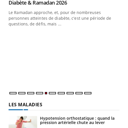
Youtube
Diabète & Ramadan 2026
Youtube
Le Ramadan approche, et, pour de nombreuses
vie !
personnes atteintes de diabète, c'est une période de
…
questions, de défis, mais ...
Un 
You
à l
Un é
mati
numé
LES MALADIES
Hypotension orthostatique : quand la
pression artérielle chute au lever