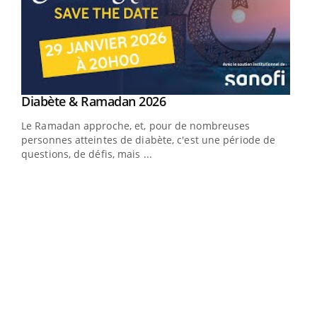
Youtube
Diabète & Ramadan 2026
Youtube
Le Ramadan approche, et, pour de nombreuses
vie !
personnes atteintes de diabète, c'est une période de
…
questions, de défis, mais ...
Un 
You
à l
Un é
mati
numé