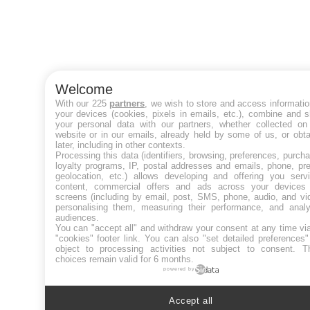
Welcome
With our 225
partners
, we wish to store and access informati
your devices (cookies, pixels in emails, etc.), combine and 
your personal data with our partners, whether collected on 
website or in our emails, already held by some of us, or obt
later, including in other contexts.
Processing this data (identifiers, browsing, preferences, purch
loyalty programs, IP, postal addresses and emails, phone, pr
geolocation, etc.) allows developing and offering you servi
content, commercial offers and ads across your devices
screens (including by email, post, SMS, phone, audio, and vi
personalising them, measuring their performance, and analy
audiences.
You can "accept all" and withdraw your consent at any time vi
"cookies" footer link
. You can also "set detailed preferences
object to processing activities not subject to consent. T
choices remain valid for 6 months.
powered by
Accept all