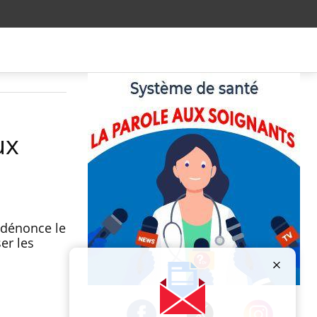
ux
d dénonce le
er les
Publicité