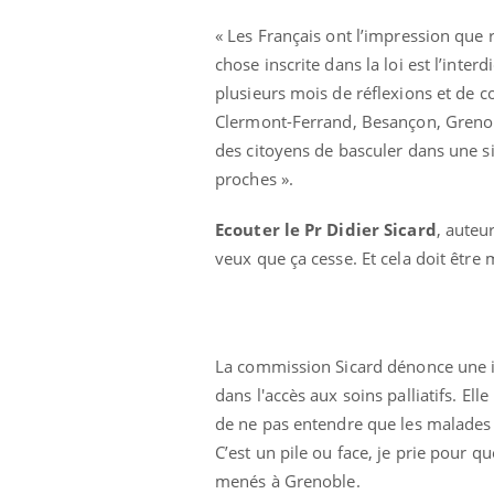
« Les Français ont l’impression que 
chose inscrite dans la loi est l’inte
plusieurs mois de réflexions et de c
Clermont-Ferrand, Besançon, Grenoble
des citoyens de basculer dans une sit
proches ».
Eczéma Chronique des Mains :
Car
Youtube
You
Youtube
expliquer ma maladie
pré
Ecouter le Pr Didier Sicard
, auteur
veux que ça cesse. Et cela doit être 
Il y a des sujets qui sont faciles à aborder...
Fati
d'autres non ! D'un côté, poser des
mêm
questions sur la maladie d'un proche c'est
care
montrer ...
...
La commission Sicard dénonce une in
dans l'accès aux soins palliatifs. E
de ne pas entendre que les malades p
C’est un pile ou face, je prie pour q
menés à Grenoble.