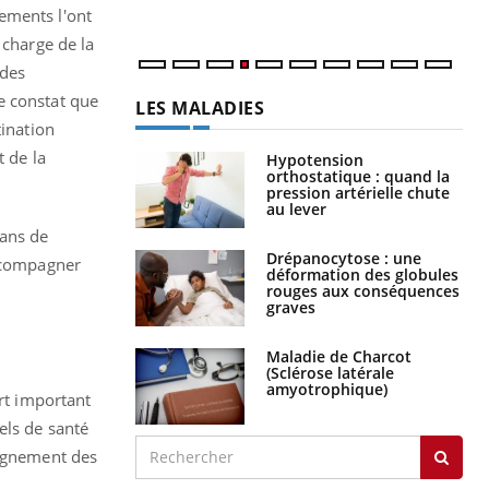
ements l'ont
 charge de la
 des
e constat que
LES MALADIES
tination
t de la
Hypotension
orthostatique : quand la
pression artérielle chute
au lever
 ans de
Drépanocytose : une
accompagner
déformation des globules
rouges aux conséquences
graves
Maladie de Charcot
(Sclérose latérale
amyotrophique)
ort important
els de santé
eignement des