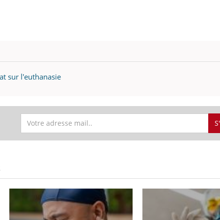
at sur l'euthanasie
S
S