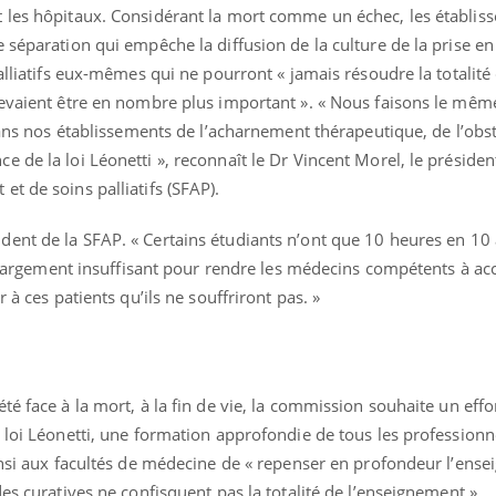
 les hôpitaux. Considérant la mort comme un échec, les établiss
 séparation qui empêche la diffusion de la culture de la prise en
alliatifs eux-mêmes qui ne pourront « jamais résoudre la totalité
devaient être en nombre plus important ». « Nous faisons le mêm
 dans nos établissements de l’acharnement thérapeutique, de l’obs
 de la loi Léonetti », reconnaît le Dr Vincent Morel, le présiden
t de soins palliatifs (SFAP).
sident de la SFAP. « Certains étudiants n’ont que 10 heures en 10
est largement insuffisant pour rendre les médecins compétents à 
 à ces patients qu’ils ne souffriront pas. »
té face à la mort, à la fin de vie, la commission souhaite un eff
 loi Léonetti, une formation approfondie de tous les professionn
ainsi aux facultés de médecine de « repenser en profondeur l’ens
des curatives ne confisquent pas la totalité de l’enseignement »…