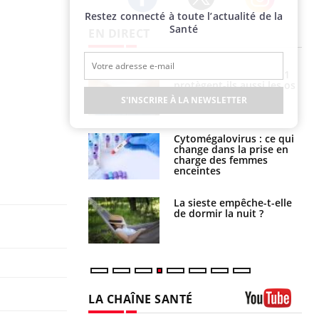
Restez connecté à toute l’actualité de la
Twitter
Facebook
Instagram
Santé
EN DIRECT
s connectés :
Les médicaments GLP-1
 le travail
protègent-ils aussi les os
 de plus en plus
?
S'INSCRIRE À LA NEWSLETTER
soirées
olorectal : une
Cytomégalovirus : ce qui
e simple aurait
change dans la prise en
la donne au Pays
charge des femmes
enceintes
unya, dengue,
La sieste empêche-t-elle
e : que se passe-
de dormir la nuit ?
s le sud de la
LA CHAÎNE SANTÉ
Youtube