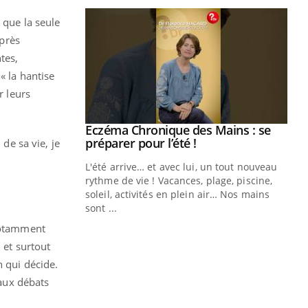
 que la seule
après
tes,
« la hantise
r leurs
ale : et si on
Eczéma Chronique des Mains : se
Youtube
ube
Youtube
préparer pour l’été !
 de sa vie, je
e diabète de type 2
L'été arrive… et avec lui, un tout nouveau
çues chez les
rythme de vie ! Vacances, plage, piscine,
ez les soignants.
soleil, activités en plein air… Nos mains
sont ...
Di
You
 notamment
Le 
 et surtout
nom
n qui décide.
dia
 aux débats
défi