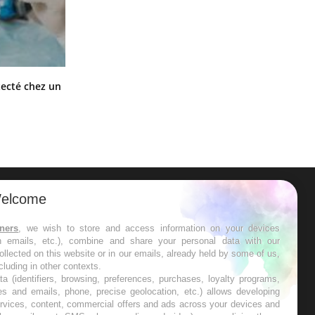
Mortalité infantile : un rapport
tecté chez un
s’interroge sur son taux élevé en
France
elcome
ER
tners
, we wish to store and access information on your devices
in emails, etc.), combine and share your personal data with our
s les semaines les meilleures
ollected on this website or in our emails, already held by some of us,
ncluding in other contexts.
ta (identifiers, browsing, preferences, purchases, loyalty programs,
es and emails, phone, precise geolocation, etc.) allows developing
ervices, content, commercial offers and ads across your devices and