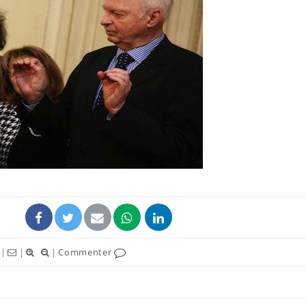
Mortalité infantile : un
Toujour
rapport s’interroge sur
comment
son taux élevé en France
empiète
sur nos 
Grossesse à risque : ce jus
Cancer c
naturel attire l'attention
stratégi
des chercheurs
changé 
basque
Comment oublier les
Chikung
écrans en vacances ?
West Nil
t-il dan
France ?
|
|
|
Commenter