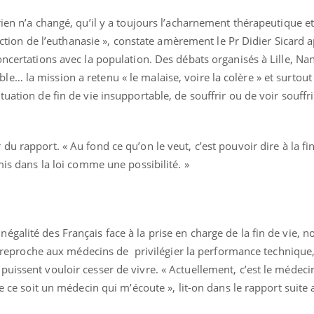
rien n’a changé, qu’il y a toujours l’acharnement thérapeutique et
rdiction de l’euthanasie », constate amèrement le Pr Didier Sicard 
oncertations avec la population. Des débats organisés à Lille, Nan
… la mission a retenu « le malaise, voire la colère » et surtout 
uation de fin de vie insupportable, de souffrir ou de voir souffri
ence en fer : comprendre pour
Insuline & Charge ment
tube
Youtube
Youtube
Yout
venir
osait en parler??
 du rapport. « Au fond ce qu’on le veut, c’est pouvoir dire à la fin
mis dans la loi comme une possibilité. »
gue, irritabilité, brouillard mental ou
En 2026, l'insuline dans l
e alopécie… Les symptômes de la
reste entourée d'idées re
nce en fer sont multiples ce qui la rend
patients comme parfois ch
égalité des Français face à la prise en charge de la fin de vie,
lle reproche aux médecins de privilégier la performance technique,
uissent vouloir cesser de vivre. « Actuellement, c’est le médeci
ue ce soit un médecin qui m’écoute », lit-on dans le rapport suite