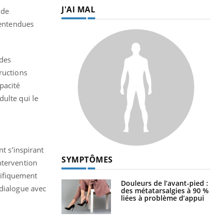
J'AI MAL
nde
 entendues
 des
ructions
pacité
ulte qui le
 s’inspirant
SYMPTÔMES
ntervention
cifiquement
Douleurs de l’avant-pied :
 dialogue avec
des métatarsalgies à 90 %
liées à problème d’appui