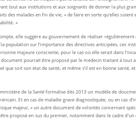
t tout aux institutions et aux soignants de donner la plus gra
ts des malades en fin de vie, « de faire en sorte qu’elles soient
bilité. »
 compte, elle suggère au gouvernement de réaliser régulièrement
 population sur l’importance des directives anticipées, ces inst
sonne majeure consciente, pour le cas où elle serait dans l’inca
document pourrait être proposé par le médecin traitant à tout ad
el que soit son état de santé, et même s’il est en bonne santé, et
inistère de la Santé formalise dès 2013 un modèle de doucment
éricain. Et en cas de maladie grave diagnostiquée, ou en cas d’i
risque majeur, « un autre document de volontés concernant spé
ait être proposé en sus du premier, notamment dans le cadre d’un