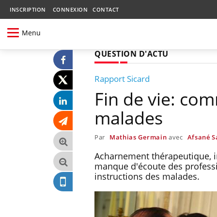
INSCRIPTION
CONNEXION
CONTACT
Menu
QUESTION D'ACTU
Rapport Sicard
Fin de vie: co
malades
Par
Mathias Germain
avec
Afsané S
Acharnement thérapeutique, iné
manque d'écoute des professi
instructions des malades.