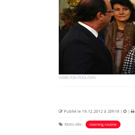
Syndrome métabolique :
quels sont les meilleurs
exercices physiques ?
Comment éviter une otite
pendant les vacances ?
HAMILTON-POOL/SIPA
Hantavirus : un cas
détecté chez un touriste
en France
Publié le 19.12.2012 à 20h19
|
|
Mots clés :
morning routine