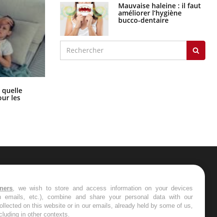
Mauvaise haleine : il faut
améliorer l’hygiène
bucco-dentaire
Syndrome métabolique : quels sont
 quelle
les meilleurs exercices physiques ?
ur les
ER
tners
, we wish to store and access information on your devices
in emails, etc.), combine and share your personal data with our
s les semaines les meilleures
ollected on this website or in our emails, already held by some of us,
ncluding in other contexts.