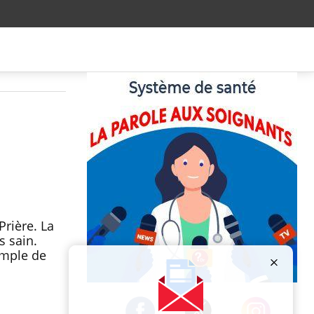
rière. La
s sain.
emple de
Publicité