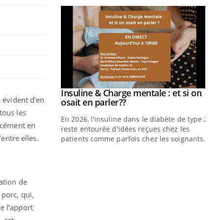
prendre pour
Insuline & Charge mentale : et si on
Youtube
s évident d’en
Youtube
osait en parler??
tous les
illard mental ou
En 2026, l'insuline dans le diabète de type 2
orcément en
ptômes de la
reste entourée d'idées reçues chez les
entre elles.
ples ce qui la rend
patients comme parfois chez les soignants.
Ec
You
pré
ation de
L'é
ryt
porc, qui,
sol
e l’apport
sont
, est