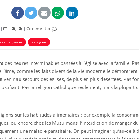
|
|
|
Commenter
rosopagnosie
sangsue
éma Chronique des Mains :
Carence en fer : com
tube
Youtube
t des heures interminables passées à l’église avec la famille. Pa
Youtube
Youtube
liquer ma maladie
prévenir
e l’âme, comme les faits divers de la vie moderne le démontrent 
 a des sujets qui sont faciles à aborder...
Fatigue, irritabilité, brou
t venir au secours des églises, de plus en plus désertées. Pas f
tres non ! D'un côté, poser des
même alopécie… Les sym
justifiant. Pas la religion catholique seulement, mais la plupart d’
tions sur la maladie d'un proche c'est
carence en fer sont multi
rer ...
...
eligions sur les habitudes alimentaires : par exemple la consomm
ques, ou encore chez les Musulmans, l’interdiction de manger du 
tiquement une maladie parasitaire. On peut imaginer qu’au-delà d
i, plusieurs fois par jour, doivent se prosterner vers la Mecque