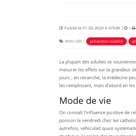
Publié le 01.03.2020 à 07h00
|
|
Mots clés :
prévention routière
p
Ecz
You
La plupart des adultes se souviennen
exp
mesurer les effets sur la grandeur d
Il y
jours ; en revanche, la médecine peu
d'au
les remplissant, mais d’abord en les 
ques
mont
Mode de vie
On connaît l’influence positive de r
poisson le vendredi chez les catholi
autrefois, véhiculait quasi systéma
mystique, la prière des musulmans qu