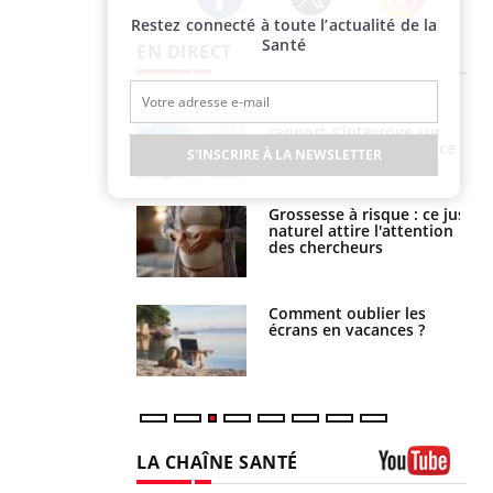
Restez connecté à toute l’actualité de la
Twitter
Facebook
Instagram
Santé
EN DIRECT
e métabolique :
Mortalité infantile : un
nt les meilleurs
rapport s’interroge sur
s physiques ?
son taux élevé en France
S'INSCRIRE À LA NEWSLETTER
 éviter une otite
Grossesse à risque : ce jus
 les vacances ?
naturel attire l'attention
des chercheurs
us : un cas
Comment oublier les
chez un touriste
écrans en vacances ?
ce
LA CHAÎNE SANTÉ
Youtube