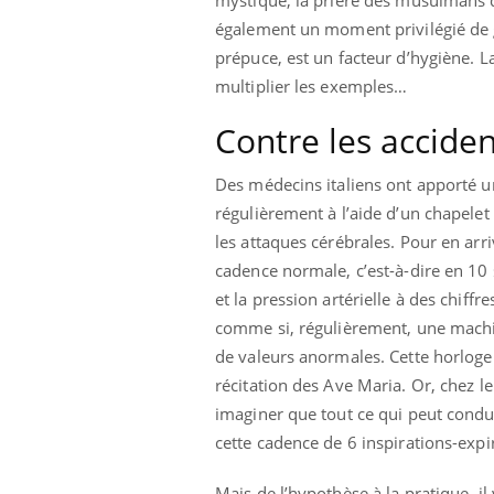
également un moment privilégié de gy
prépuce, est un facteur d’hygiène. La
multiplier les exemples…
Contre les accide
Des médecins italiens ont apporté une
régulièrement à l’aide d’un chapele
les attaques cérébrales. Pour en arriv
cadence normale, c’est-à-dire en 10
et la pression artérielle à des chiff
comme si, régulièrement, une machin
de valeurs anormales. Cette horloge
récitation des Ave Maria. Or, chez le
imaginer que tout ce qui peut conduir
cette cadence de 6 inspirations-expi
Mais de l’hypothèse à la pratique, il