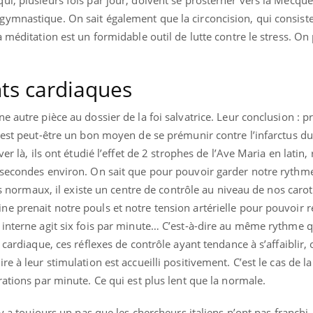
mnastique. On sait également que la circoncision, qui consiste 
 méditation est un formidable outil de lutte contre le stress. On
nts cardiaques
 autre pièce au dossier de la foi salvatrice. Leur conclusion : pr
t est peut-être un bon moyen de se prémunir contre l’infarctus d
er là, ils ont étudié l’effet de 2 strophes de l’Ave Maria en latin,
 secondes environ. On sait que pour pouvoir garder notre rythm
res normaux, il existe un centre de contrôle au niveau de nos caro
e prenait notre pouls et notre tension artérielle pour pouvoir r
 interne agit six fois par minute… C’est-à-dire au même rythme q
 cardiaque, ces réflexes de contrôle ayant tendance à s’affaiblir,
e à leur stimulation est accueilli positivement. C’est le cas de la
rations par minute. Ce qui est plus lent que la normale.
 y a toujours un pas que les chercheurs italiens n’ont pas franchi