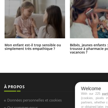
Mon enfant est-il trop sensible ou
Bébés, jeunes enfants :
simplement très empathique ?
trousse à pharmacie po
vacances ?
À PROPOS
NEWSLETT
Welcome
With our 225
par
(cookies, pixels 
Recevez toute
Données personnelles et cookies
partners, whether c
infos santé
or obtained later, i
Qui sommes-nous