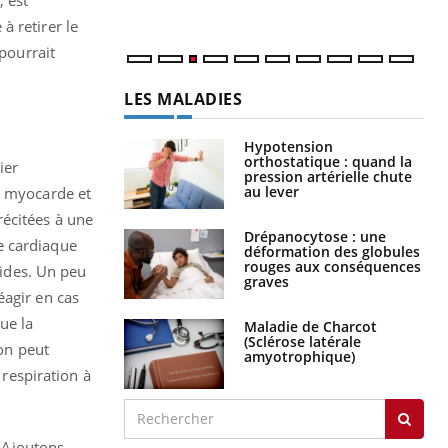
à retirer le
 pourrait
LES MALADIES
Hypotension
orthostatique : quand la
ier
pression artérielle chute
au lever
u myocarde et
 récitées à une
Drépanocytose : une
e cardiaque
déformation des globules
rouges aux conséquences
tides. Un peu
graves
éagir en cas
ue la
Maladie de Charcot
(Sclérose latérale
 on peut
amyotrophique)
 respiration à
. Ajoutons