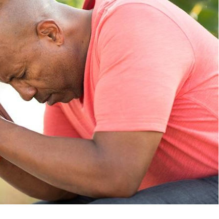
Les troubles du sommeil
Syndrom
modifient votre cerveau !
quels so
exercice
Mon enfant est-il trop
Comment
sensible ou simplement
pendant
très empathique ?
Bébés, jeunes enfants :
Hantavir
quelle trousse à
détecté 
pharmacie pour les
en Fran
vacances ?