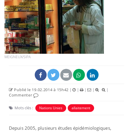
MEIGNEUX/SIPA
Publié le 19.02.2014 à 15h42
|
|
|
|
|
Commenter
Mots clés :
Nations Unies
allaitement
Depuis 2005, plusieurs études épidémiologiques,