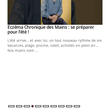
Eczéma Chronique des Mains : se préparer
Youtube
Youtube
pour l’été !
L'été arrive… et avec lui, un tout nouveau rythme de vie !
Vacances, plage, piscine, soleil, activités en plein air…
Nos mains sont ...
Dia
You
Le 
pers
ques