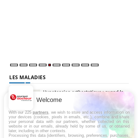
Un 
You
à l
Un é
mati
numé
LES MALADIES
Hypotension orthostatique : quand la
pression artérielle chute au lever
Welcome
With our 225
partners
, we wish to store and access information on
your devices (cookies, pixels in emails, etc.), combine and share
Drépanocytose : une déformation des
your personal data with our partners, whether collected on this
globules rouges aux conséquences
website or in our emails, already held by some of us, or obtained
graves
later, including in other contexts.
Processing this data (identifiers, browsing, preferences, purchases,