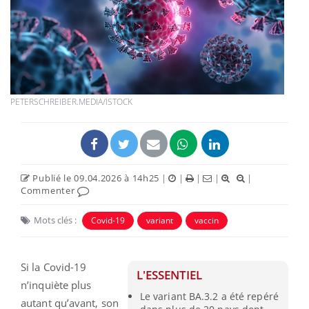
PETERSCHREIBER.MEDIA/ISTOCK
Publié le 09.04.2026 à 14h25
|
|
|
|
|
Commenter
Mots clés :
Covid-19
variant
vaccin
Si la Covid-19
L'ESSENTIEL
n’inquiète plus
Le variant BA.3.2 a été repéré
autant qu’avant, son