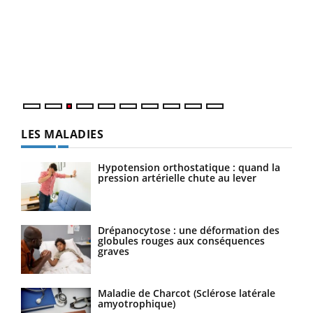
Ecz
You
pour
L'ét
Vaca
Nos 
LES MALADIES
Hypotension orthostatique : quand la
pression artérielle chute au lever
Drépanocytose : une déformation des
globules rouges aux conséquences
graves
Maladie de Charcot (Sclérose latérale
amyotrophique)