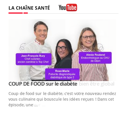
LA CHAÎNE SANTÉ
Youtube
Youtube
Yout
COUP DE FOOD sur le diabète
Quand l’entreprise mise sur le bien être global
Youtube
Youtube
Coup de food sur le diabète, c'est votre nouveau rendez-
"Les rendez-vous de la santé et de la qualité de vie au
vous culinaire qui bouscule les idées reçues ! Dans cet
travail" de Pourquoi Docteur reçoivent Régis Blugeon,
épisode, une ...
DRH et directeur ...