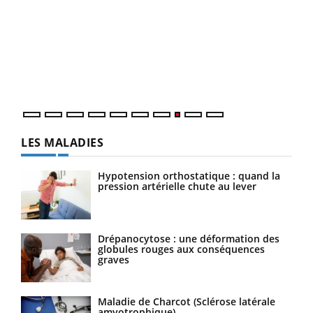
Ecz
You
(3/3
Dans
vous
quot
LES MALADIES
Hypotension orthostatique : quand la
pression artérielle chute au lever
Drépanocytose : une déformation des
globules rouges aux conséquences
graves
Maladie de Charcot (Sclérose latérale
amyotrophique)