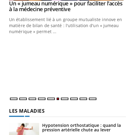
Youtube
Un « jumeau numérique » pour faciliter l’accès
COUP DE FOOD sur le diabète
Youtube
Youtube
Youtube
à la médecine préventive
Coup de food sur le diabète, c'est votre nouveau rendez-
Un établissement lié à un groupe mutualiste innove en
vous culinaire qui bouscule les idées reçues ! Dans cet
matière de bilan de santé : l'utilisation d'un « jumeau
épisode, une ...
numérique » permet ...
Qua
You
"Les
trav
DRH 
LES MALADIES
Hypotension orthostatique : quand la
pression artérielle chute au lever