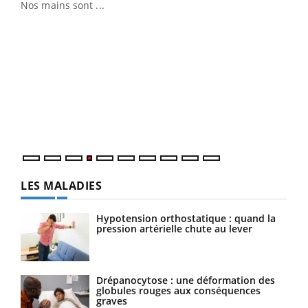
Nos mains sont ...
Youtube
Diabète & Ramadan 2026
Un 
Youtube
You
à l
Le Ramadan approche, et, pour de nombreuses
Un é
personnes atteintes de diabète, c'est une période de
mati
questions, de défis, mais ...
numé
LES MALADIES
Hypotension orthostatique : quand la
pression artérielle chute au lever
Drépanocytose : une déformation des
globules rouges aux conséquences
graves