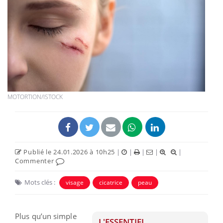
MOTORTION/ISTOCK
Publié le 24.01.2026 à 10h25
|
|
|
|
|
Commenter
Mots clés :
visage
cicatrice
peau
Plus qu’un simple
L'ESSENTIEL