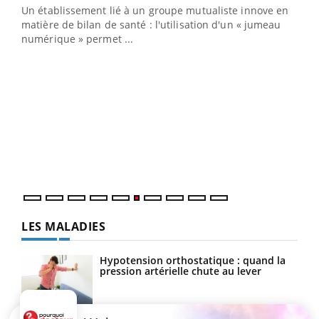
Un établissement lié à un groupe mutualiste innove en
e
matière de bilan de santé : l'utilisation d'un « jumeau
numérique » permet ...
COU
You
Coup
vous
épis
LES MALADIES
Hypotension orthostatique : quand la
pression artérielle chute au lever