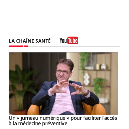
LA CHAÎNE SANTÉ
Youtube
Un « jumeau numérique » pour faciliter l’accès
Youtube
Youtube
à la médecine préventive