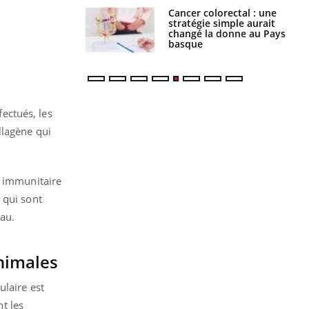
e à risque : ce jus
Cancer colorectal : une
attire l'attention
stratégie simple aurait
rcheurs
changé la donne au Pays
basque
fectués, les
llagène qui
e immunitaire
 qui sont
eau.
animales
laire est
nt les