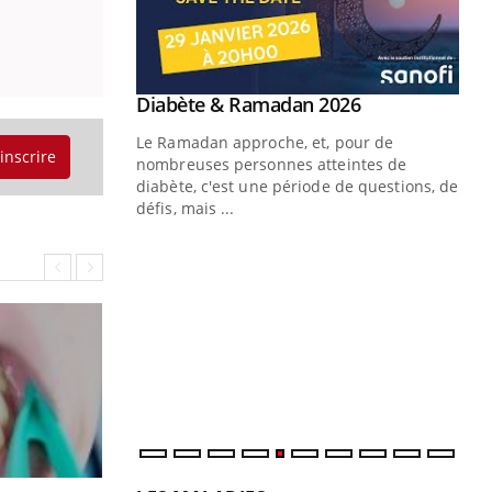
Youtube
 Mains : se
Diabète & Ramadan 2026
Youtube
outube
Le Ramadan approche, et, pour de
'inscrire
 un tout nouveau
nombreuses personnes atteintes de
plage, piscine,
diabète, c'est une période de questions, de
 air… Nos mains
défis, mais ...
Un
You
fac
pr
Un 
mut
san
num