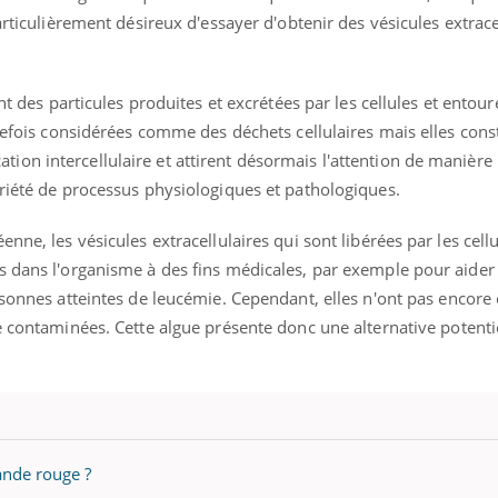
articulièrement désireux d'essayer d'obtenir des vésicules extrace
t des particules produites et excrétées par les cellules et entou
refois considérées comme des déchets cellulaires mais elles const
on intercellulaire et attirent désormais l'attention de manière
ariété de processus physiologiques et pathologiques.
nne, les vésicules extracellulaires qui sont libérées par les cell
s dans l'organisme à des fins médicales, par exemple pour aide
rsonnes atteintes de leucémie.
Cependant, elles n'ont pas encore é
re contaminées.
Cette algue présente donc une alternative potentie
ande rouge ?