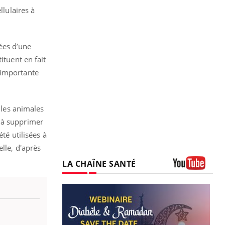
llulaires à
rées d’une
ituent en fait
 importante
ules animales
r à supprimer
té utilisées à
lle, d'après
LA CHAÎNE SANTÉ
Youtube