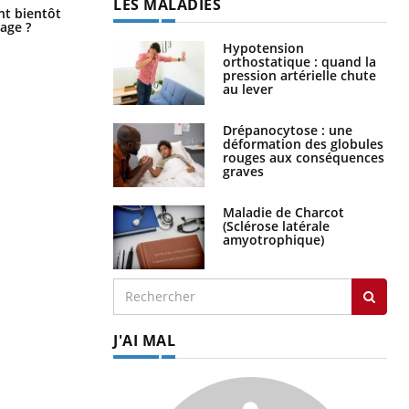
LES MALADIES
Éclipse solaire du 12 août : “Des
ent bientôt
verres adaptés, c'est indispensable
age ?
pour la santé des yeux”
Hypotension
orthostatique : quand la
pression artérielle chute
au lever
Drépanocytose : une
déformation des globules
rouges aux conséquences
graves
Maladie de Charcot
(Sclérose latérale
amyotrophique)
J'AI MAL