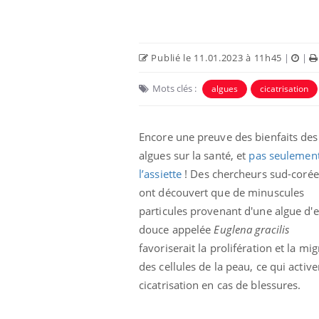
Publié le 11.01.2023 à 11h45
|
|
Mots clés :
algues
cicatrisation
Encore une preuve des bienfaits des
algues sur la santé, et
pas seulemen
l’assiette
! Des chercheurs sud-coré
ont découvert que de minuscules
es d’angoisse
Éclipse solaire du 12 août
particules provenant d'une algue d'
elles survenir
: “Des verres adaptés,
son apparente ?
c'est indispensable pour
douce appelée
Euglena gracilis
la santé des yeux”
favoriserait la prolifération et la mi
des cellules de la peau, ce qui activer
en vacances :
Les troubles du sommeil
u signe d’une
modifient votre cerveau !
cicatrisation en cas de blessures.
?