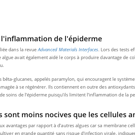
Comment éviter une otite
Grossess
pendant les vacances ?
naturel 
des che
 l'inflammation de l'épiderme
bliée dans la revue
Advanced Materials Interfaces
. Lors des tests ef
e algue avait également aidé le corps à produire davantage de co
u.
 des bêta-glucanes, appelés paramylon, qui encouragent le systèm
mmagée à se régénérer. Ils contiennent en outre des antioxydants
de soins de l’épiderme puisqu’ils limitent l’inflammation de la p
es sont moins nocives que les cellules 
 avantages par rapport à d’autres algues car sa membrane cellu
cultiver en grande quantité sans risque d'infection virale, indique