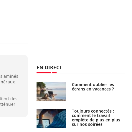
EN DIRECT
es aminés
inéraux,
us : un cas
Comment oublier les
chez un touriste
écrans en vacances ?
ce
tient des
atténuer
é infantile : un
Toujours connectés :
s’interroge sur
comment le travail
x élevé en France
empiète de plus en plus
sur nos soirées