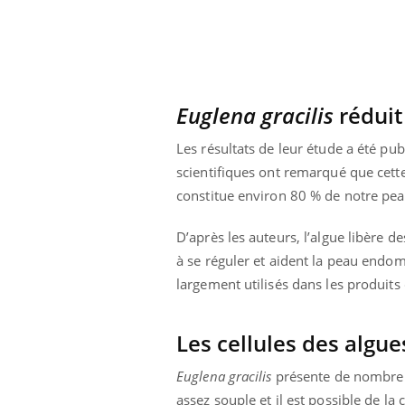
 caries pouvaient
Mon enfant est-il trop
disparaître sans
sensible ou simplement
e ?
très empathique ?
Euglena gracilis
réduit
Les résultats de leur étude a été pu
scientifiques ont remarqué que cett
constitue environ 80 % de notre pea
D’après les auteurs, l’algue libère
à se réguler et aident la peau endo
largement utilisés dans les produits 
Les cellules des algu
Euglena gracilis
présente de nombreux
assez souple et il est possible de la 