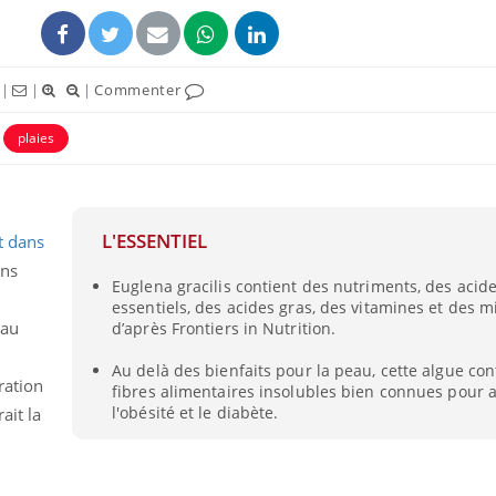
|
|
|
Commenter
plaies
L'ESSENTIEL
t dans
ens
Euglena gracilis contient des nutriments, des acid
essentiels, des acides gras, des vitamines et des m
Bébés, jeunes enfants :
Hantavir
eau
d’après Frontiers in Nutrition.
quelle trousse à
détecté 
pharmacie pour les
en Fran
vacances ?
Au delà des bienfaits pour la peau, cette algue con
gration
fibres alimentaires insolubles bien connues pour 
l'obésité et le diabète.
ait la
Syndrome métabolique :
Mortalit
quels sont les meilleurs
rapport 
exercices physiques ?
son tau