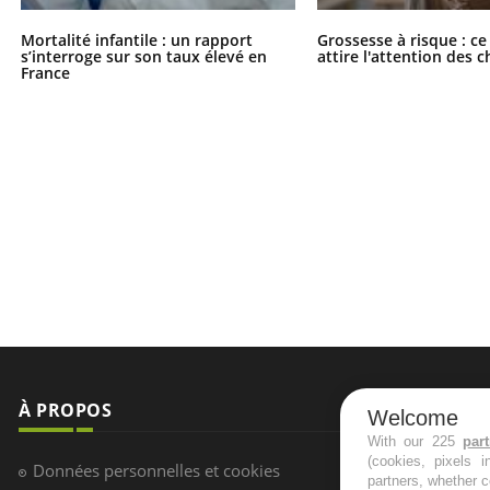
Mortalité infantile : un rapport
Grossesse à risque : ce
s’interroge sur son taux élevé en
attire l'attention des 
France
À PROPOS
NEWSLETT
Welcome
With our 225
par
(cookies, pixels 
Recevez toute
Données personnelles et cookies
partners, whether c
infos santé