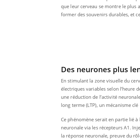
que leur cerveau se montre le plus a
former des souvenirs durables, et ce
Des neurones plus len
En stimulant la zone visuelle du cer
électriques variables selon l’heure 
une réduction de l’activité neuronal
long terme (LTP), un mécanisme clé
Youtube
026
Un « jumeau numérique » pour
COU
Youtube
You
faciliter l’accès à la médecine
Ce phénomène serait en partie lié à l
 pour de
Youtube
Coup
préventive
neuronale via les récepteurs A1. Inje
eintes de
nou
la réponse neuronale, preuve du rôle
Un établissement lié à un groupe
 de questions, de
bous