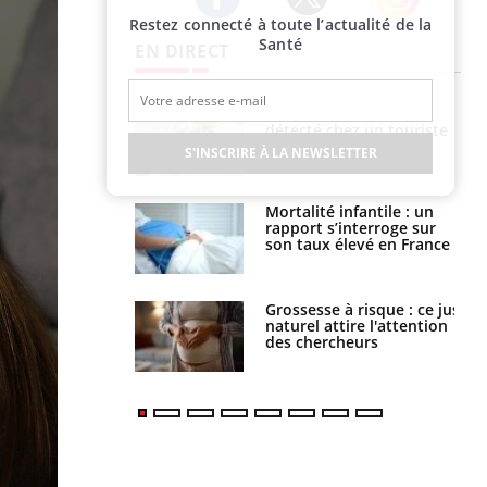
Restez connecté à toute l’actualité de la
Twitter
Facebook
Instagram
Santé
EN DIRECT
Hantavirus : un cas
détecté chez un touriste
en France
S'INSCRIRE À LA NEWSLETTER
Mortalité infantile : un
rapport s’interroge sur
son taux élevé en France
Grossesse à risque : ce jus
naturel attire l'attention
des chercheurs