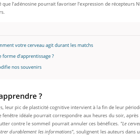
Docteur reçoivent Régis 
ode, une ...
é que l’adénosine pourrait favoriser l’expression de récepteurs
directeur ...
rs.
omment votre cerveau agit durant les matchs
ne forme d’apprentissage ?
difie nos souvenirs
 apprendre ?
leur pic de plasticité cognitive intervient à la fin de leur périod
e fenêtre idéale pourrait correspondre aux heures du soir, après
e lutter contre le sommeil pourrait annuler ces bénéfices.
"Le cerv
istrer durablement les informations"
, soulignent les auteurs dans 