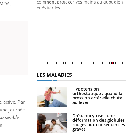
Blugeon, DRH et
comment protéger vos mains au quotidien
 NMDA,
et éviter les ...
Ec
You
sy
Une
sèc
per
irri
LES MALADIES
Hypotension
orthostatique : quand la
pression artérielle chute
e active. Par
au lever
 une journée
Drépanocytose : une
eau semble
déformation des globules
rouges aux conséquences
un
graves