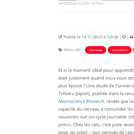
ANTONIOGUILLEM / ISTOCK
Publié le 14.11.2025 à 12h30
|
|
Mots clés :
cerveau
souvenirs
Et si le moment idéal pour apprend
était justement quand vous vous sen
plus épuisé ? Une étude de l’univers
Tohoku (Japon), publiée dans la rev
Neuroscience Research
, révèle que la
capacité du cerveau à consolider les
souvenirs suit un cycle journalier tr
précis. Chez les rats, c’est juste avan
lever du soleil – leur période de rep