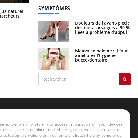
SYMPTÔMES
Comment oublier les écrans en
 jus naturel
vacances ?
chercheurs
Douleurs de l’avant-pied :
des métatarsalgies à 90 %
liées à problème d’appui
Mauvaise haleine : il faut
améliorer l’hygiène
bucco-dentaire
ER
tners
, we wish to store and access information on your devices
in emails, etc.), combine and share your personal data with our
s les semaines les meilleures
ollected on this website or in our emails, already held by some of us,