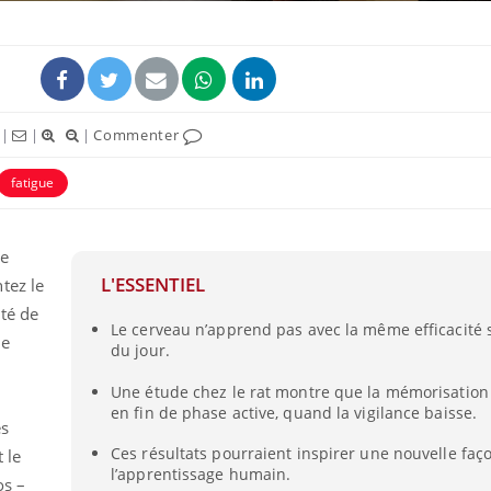
|
|
|
Commenter
fatigue
re
L'ESSENTIEL
tez le
ité de
Le cerveau n’apprend pas avec la même efficacité 
ue
du jour.
Une étude chez le rat montre que la mémorisation
en fin de phase active, quand la vigilance baisse.
ès
Ces résultats pourraient inspirer une nouvelle faço
t le
l’apprentissage humain.
os –