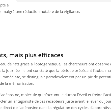
pte à
, malgré une réduction notable de la vigilance.
ts, mais plus efficaces
veau de rats grâce à l’optogénétique, les chercheurs ont observé
de la journée. Ils ont constaté que la période précédant l’aube, m
e immédiate, se distinguait paradoxalement par un pic de potenti
 de la mémorisation.
Youtube
P DE FOOD sur le diabète
Quand l’entreprise mi
tube
Youtube
Youtube
être global
’adénosine, molécule qui s’accumule durant l’éveil et freine l’acti
 de food sur le diabète, c'est votre
cter un antagoniste de ces récepteurs juste avant le lever du jour
"Les rendez-vous de la sa
veau rendez-vous culinaire qui
 direct de l’adénosine dans la régulation des cycles d'apprentiss
qualité de vie au travail"
cule les idées reçues ! Dans cet