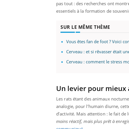
mutualiste innove en matière de bilan de
épis
pas tout : des recherches ont montr
santé : l'utilisation d'un « jumeau
essentiels à la formation de souveni
numérique » permet ...
SUR LE MÊME THÈME
Vous êtes fan de foot ? Voici c
Cerveau : et si rêvasser était u
Cerveau : comment le stress mo
Un levier pour mieux
Les rats étant des animaux nocturnes, 
analogie, pour l’humain diurne, cett
d’activité. Mais attention : le fait d
moins réactif, mais plus prêt à enreg
communiqué
.