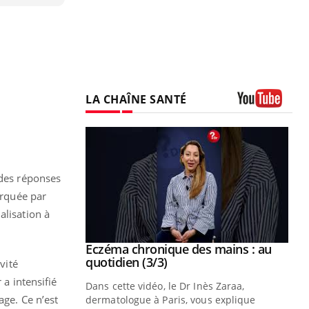
LA CHAÎNE SANTÉ
Youtube
 des réponses
arquée par
alisation à
se sur le bien
Eczéma chronique des mains : au
Youtube
Youtube
quotidien (3/3)
vité
 a intensifié
nté et de la
Dans cette vidéo, le Dr Inès Zaraa,
age. Ce n’est
 de Pourquoi
dermatologue à Paris, vous explique