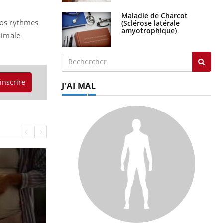
Maladie de Charcot
 nos rythmes
(Sclérose latérale
amyotrophique)
aximale
'inscrire
J'AI MAL