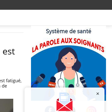
 est
st fatigué,
n de
Publicité