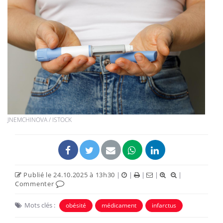
JNEMCHINOVA / ISTOCK
Publié le 24.10.2025 à 13h30
|
|
|
|
|
Commenter
Mots clés :
obésité
médicament
infarctus