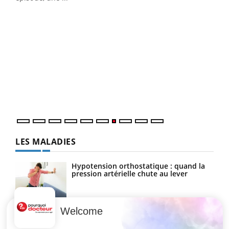
Qua
You
"Les
trav
DRH 
LES MALADIES
Hypotension orthostatique : quand la
pression artérielle chute au lever
Welcome
Drépanocytose : une déformation des
globules rouges aux conséquences
graves