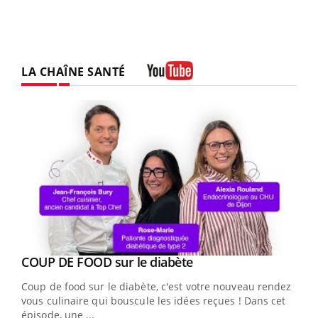
LA CHAÎNE SANTÉ
Youtube
Youtube
cès
COUP DE FOOD sur le diabète
Youtube
Coup de food sur le diabète, c'est votre nouveau rendez-
 en
vous culinaire qui bouscule les idées reçues ! Dans cet
u
épisode, une ...