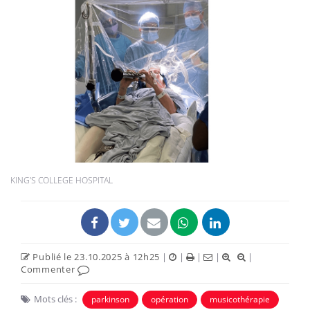
KING'S COLLEGE HOSPITAL
Publié le 23.10.2025 à 12h25
|
|
|
|
|
Commenter
Mots clés :
parkinson
opération
musicothérapie