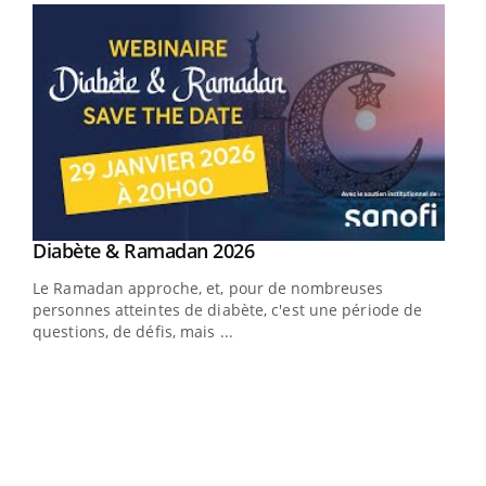
Youtube
Diabète & Ramadan 2026
Youtube
Le Ramadan approche, et, pour de nombreuses
personnes atteintes de diabète, c'est une période de
questions, de défis, mais ...
Un « jumeau numérique » pour faciliter l’accès
COU
Youtube
You
Youtube
à la médecine préventive
Coup