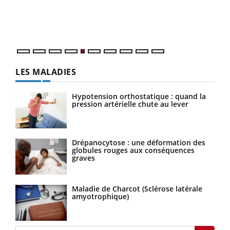
Un établissement lié à un groupe mutualiste innove en
vous
matière de bilan de santé : l'utilisation d'un « jumeau
épis
numérique » permet ...
LES MALADIES
Hypotension orthostatique : quand la
pression artérielle chute au lever
Drépanocytose : une déformation des
globules rouges aux conséquences
graves
Maladie de Charcot (Sclérose latérale
amyotrophique)