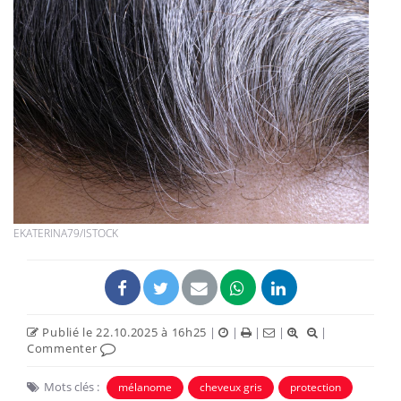
EKATERINA79/ISTOCK
Publié le 22.10.2025 à 16h25
|
|
|
|
|
Commenter
Mots clés :
mélanome
cheveux gris
protection