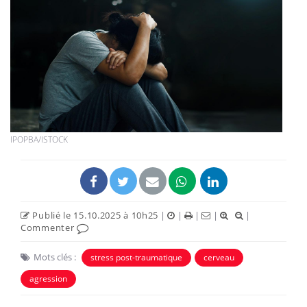
IPOPBA/ISTOCK
Publié le 15.10.2025 à 10h25
|
|
|
|
|
Commenter
Mots clés :
stress post-traumatique
cerveau
agression