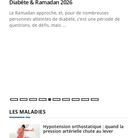
Youtube
Diabète & Ramadan 2026
Youtube
Le Ramadan approche, et, pour de nombreuses
personnes atteintes de diabète, c'est une période de
questions, de défis, mais ...
Un « jumeau numérique » pour faciliter l’accès
COU
Youtube
You
Youtube
à la médecine préventive
Coup
Un établissement lié à un groupe mutualiste innove en
vous
matière de bilan de santé : l'utilisation d'un « jumeau
épis
numérique » permet ...
LES MALADIES
Hypotension orthostatique : quand la
pression artérielle chute au lever