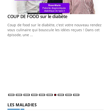
Youtube
cès
COUP DE FOOD sur le diabète
Youtube
Coup de food sur le diabète, c'est votre nouveau rendez-
 en
vous culinaire qui bouscule les idées reçues ! Dans cet
u
épisode, une ...
Qua
You
"Les
trav
DRH 
LES MALADIES