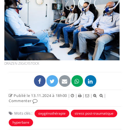
DRAZEN ZIGIC/ISTOCK
Publié le 13.11.2024 à 18h00
|
|
|
|
|
Commenter
Mots clés :
oxygénothérapie
stress post-traumatique
hyperbare