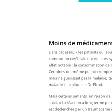
Bébés, jeunes enfants :
quelle trousse à
pharmacie pour les
vacances ?
Moins de médicamen
Dans cet essai, « les patients qui s
commotion cérébrale ont vu leurs sym
effet notable : la consommation de 
Certaines ont même pu interrompre 
mais ne guérissait pas la maladie, t
maladie », explique le Dr Efrati.
Mais certains patients, en raison de
suivi. « La réaction à long terme pe
est déclenchée par un traumatisme c