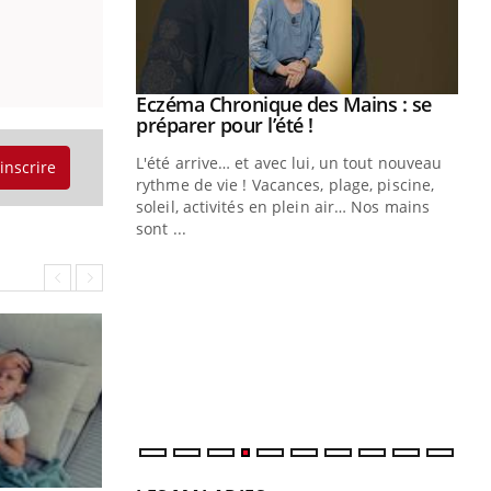
ale : et si on
Eczéma Chronique des Mains : se
Youtube
ube
Youtube
préparer pour l’été !
e diabète de type 2
L'été arrive… et avec lui, un tout nouveau
'inscrire
çues chez les
rythme de vie ! Vacances, plage, piscine,
ez les soignants.
soleil, activités en plein air… Nos mains
sont ...
Di
You
Le 
nom
dia
défi