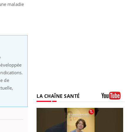
 une maladie
e
développée
indications.
de de
tuelle,
LA CHAÎNE SANTÉ
Youtube