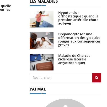
LES MALADIES
Syndrome métabolique : quels sont
 quelle
les meilleurs exercices physiques ?
ur les
Hypotension
orthostatique : quand la
pression artérielle chute
au lever
Drépanocytose : une
déformation des globules
rouges aux conséquences
graves
Maladie de Charcot
(Sclérose latérale
amyotrophique)
J'AI MAL