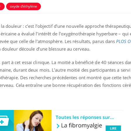
r
oxyde d’éthylène
la douleur : c’est l’objectif d’une nouvelle approche thérapeutiq
éricaine a évalué l’intérêt de l’oxygénothérapie hyperbare – qui
evée que celle de l’atmosphère. Les résultats, parus dans
PLOS O
la douleur découle d’une blessure au cerveau.
art à cet essai clinique. La moitié a bénéficié de 40 séances da
maine, durant deux mois. L’autre moitié des participantes a servi
énothérapie. Des recherches précédentes ont montré que cette tec
Syndrome métabolique :
Mortalit
cerveau. Cela entraîne une bonne récupération des fonctions cér
quels sont les meilleurs
rapport 
exercices physiques ?
son tau
Comment éviter une otite
Grossess
pendant les vacances ?
naturel 
des che