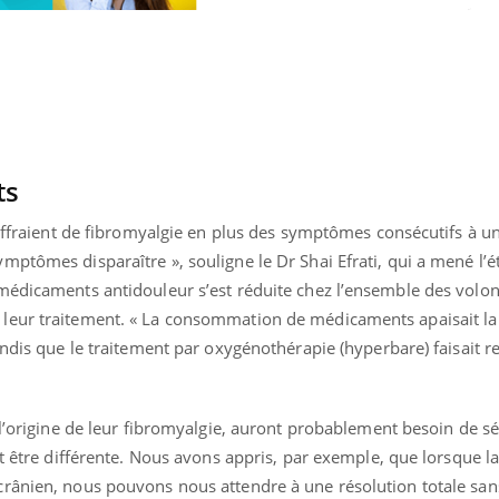
Hantavirus : un cas
Comment
détecté chez un touriste
écrans 
en France
ts
ouffraient de fibromyalgie en plus des symptômes consécutifs à u
ptômes disparaître », souligne le Dr Shai Efrati, qui a mené l’
médicaments antidouleur s’est réduite chez l’ensemble des volon
leur traitement. « La consommation de médicaments apaisait la
andis que le traitement par oxygénothérapie (hyperbare) faisait re
 l’origine de leur fibromyalgie, auront probablement besoin de s
ut être différente. Nous avons appris, par exemple, que lorsque l
rânien, nous pouvons nous attendre à une résolution totale san