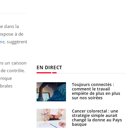
ue dans la
 expose à de
ne
, suggèrent
ns un caisson
EN DIRECT
 de contrôle.
hnique
é infantile : un
Toujours connectés :
ébrales
s’interroge sur
comment le travail
x élevé en France
empiète de plus en plus
sur nos soirées
e à risque : ce jus
Cancer colorectal : une
attire l'attention
stratégie simple aurait
rcheurs
changé la donne au Pays
basque