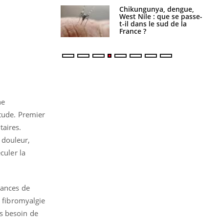
 oublier les
Chikungunya, dengue,
en vacances ?
West Nile : que se passe-
t-il dans le sud de la
France ?
ne
étude. Premier
taires.
 douleur,
culer la
éances de
a fibromyalgie
s besoin de