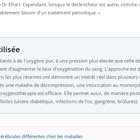
e Dr Efrati. Cependant, lorsque le déclencheur est autre, comme
bablement besoin d’un traitement périodique. »
ilisée
ients à de l’oxygène pur, à une pression plus élevée que celle d
nt d’augmenter le taux d’oxygénation du sang. L’approche est 
ions les plus récentes ont démontré un intérêt réel dans plusieurs 
ès une maladie de décompression, une intoxication au monoxy
xygénothérapie est efficace. Elle permet aussi, de manière ponc
fficiles (ulcère diabétique, infections de l’os, gangrène, brûlures).
érébrales différentes chez les malades