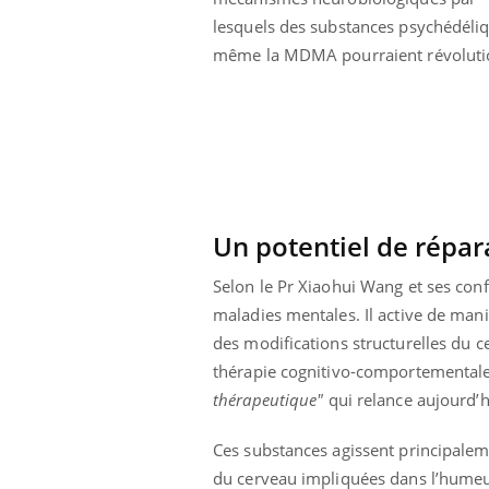
Cytomégalovirus : ce qui
lesquels des substances psychédéli
change dans la prise en
charge des femmes
même la MDMA pourraient révolutionn
enceintes
Un potentiel de répar
Selon le Pr Xiaohui Wang et ses con
maladies mentales. Il active de ma
des modifications structurelles du c
thérapie cognitivo-comportementale, 
thérapeutique"
qui relance aujourd’hu
Ces substances agissent principalem
du cerveau impliquées dans l’humeur