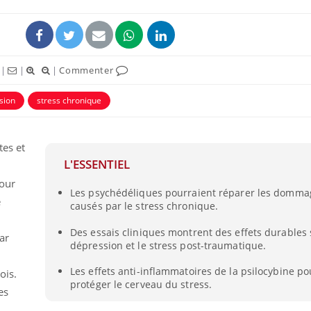
|
|
|
Commenter
sion
stress chronique
tes et
L'ESSENTIEL
pour
Les psychédéliques pourraient réparer les domma
La sieste empêche-t-elle
Fortes c
e
causés par le stress chronique.
de dormir la nuit ?
pourquo
noyade g
Des essais cliniques montrent des effets durables 
ar
dépression et le stress post-traumatique.
VIH : la fin du comprimé
Le Viagr
Les effets anti-inflammatoires de la psilocybine po
tous les jours se profile-t-
freiner 
ois.
elle enfin ?
cancer ?
protéger le cerveau du stress.
es