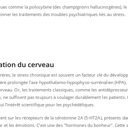
Pourquoi votre ventre
Pourquo
ques comme la psilocybine (des champignons hallucinogènes), le
gâche-t-il les premiers
de prot
jours de vos vacances ?
finalem
er les traitements des troubles psychiatriques liés au stress.
ation du cerveau
frères, le stress chronique est souvent un facteur clé du dévelo
nière prolongée l'axe hypothalamo-hypophyso-surrénalien (HPA)
erveau. Or, les traitements classiques, comme les antidépresseur
ne suffisent pas toujours à soulager durablement les patients. C
i l’intérêt scientifique pour les psychédéliques.
ent sur les récepteurs de la sérotonine 2A (5-HT2A), présents da
 et les émotions. C’est une des "hormones du bonheur". Cette a