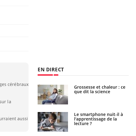
EN DIRECT
ges cérébraux
haleurs :
Grossesse et chaleur : ce
i le risque de
que dit la science
rimpe-t-il ?
sur la
a pourrait-il
Le smartphone nuit-il à
urraient aussi
la propagation du
l'apprentissage de la
lecture ?