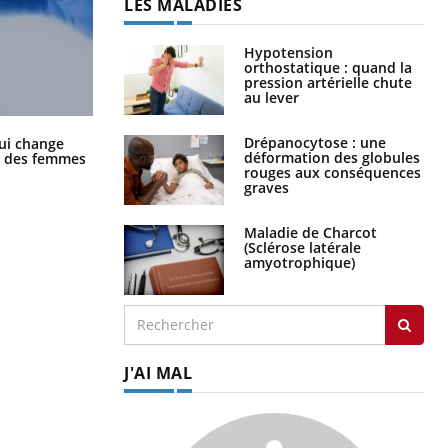
LES MALADIES
Hypotension
orthostatique : quand la
pression artérielle chute
au lever
La sieste empêche-t-elle de dormir
Drépanocytose : une
ui change
la nuit ?
déformation des globules
ge des femmes
rouges aux conséquences
graves
Maladie de Charcot
(Sclérose latérale
amyotrophique)
J'AI MAL