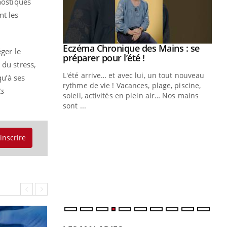
nostiques
nt les
ale : et si on
Eczéma Chronique des Mains : se
Youtube
éger le
ube
Youtube
préparer pour l’été !
 du stress,
e diabète de type 2
L'été arrive… et avec lui, un tout nouveau
qu’à ses
çues chez les
rythme de vie ! Vacances, plage, piscine,
ts
ez les soignants.
soleil, activités en plein air… Nos mains
sont ...
Di
You
Le 
'inscrire
nom
dia
défi