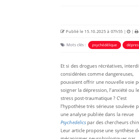
Publié le 15.10.2025 à 07h55
|
|
Mots clés :
psychédélique
dépres
Et si des drogues récréatives, interdi
considérées comme dangereuses,
pouvaient offrir une nouvelle voie 
Chikungunya, dengue,
soigner la dépression, l’anxiété ou l
West Nile : que se passe-
stress post-traumatique ? C’est
t-il dans le sud de la
France ?
l’hypothèse très sérieuse soulevée p
une analyse publiée dans la revue
Les médicaments GLP-1
protègent-ils aussi les os
Psychedelics
par des chercheurs chin
?
Leur article propose une synthèse d
mécanismes neurobiologiques par