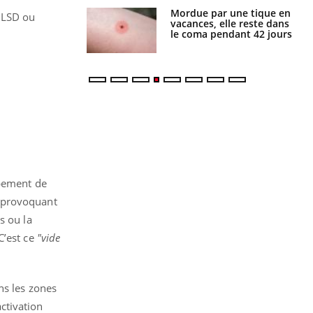
i manger moins
Mordue par une tique en
 LSD ou
éines pourrait
vacances, elle reste dans
ent être bénéfique
le coma pendant 42 jours
ppement de
, provoquant
s ou la
’est ce
"vide
ns les zones
ctivation