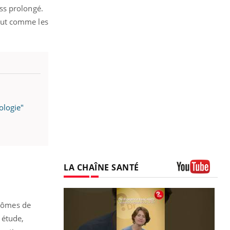
ess prolongé.
out comme les
ologie"
LA CHAÎNE SANTÉ
Youtube
ptômes de
 étude,