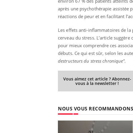
environ 67 % des patients atteints d
après une psychothérapie assistée p
réactions de peur et en facilitant l’
Eczéma Chronique des Mains :
Car
Youtube
You
Les effets anti-inflammatoires de la 
Youtube
expliquer ma maladie
pré
cerveau du stress. L’article suggère
Il y a des sujets qui sont faciles à aborder...
Fati
pour mieux comprendre ces associati
d'autres non ! D'un côté, poser des
mêm
débuts. Ce qui est sûr, selon les aute
questions sur la maladie d'un proche c'est
care
destructeurs du stress chronique".
montrer ...
...
Vous aimez cet article ? Abonnez-
vous à la newsletter !
NOUS VOUS RECOMMANDON