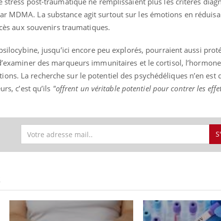
e stress post-traumatique ne remplissaient plus les critères diag
ar MDMA. La substance agit surtout sur les émotions en réduisa
accès aux souvenirs traumatiques.
ence en fer : comprendre pour
Insuline & Charge ment
tube
Youtube
psilocybine, jusqu’ici encore peu explorés, pourraient aussi prot
Youtube
Yout
venir
osait en parler??
 d’examiner des marqueurs immunitaires et le cortisol, l’hormone
gue, irritabilité, brouillard mental ou
En 2026, l'insuline dans l
ons. La recherche sur le potentiel des psychédéliques n’en est 
e alopécie… Les symptômes de la
reste entourée d'idées re
urs, c’est qu’ils
"offrent un véritable potentiel pour contrer les effe
nce en fer sont multiples ce qui la rend
patients comme parfois ch
S
S