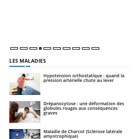
Dia
You
Le 
pers
ques
LES MALADIES
Hypotension orthostatique : quand la
pression artérielle chute au lever
Drépanocytose : une déformation des
globules rouges aux conséquences
graves
Maladie de Charcot (Sclérose latérale
amyotrophique)