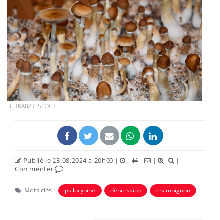
BETKA82 / ISTOCK
Publié le 23.08.2024 à 20h00
|
|
|
|
|
Commenter
Mots clés :
psilocybine
dépression
champignon