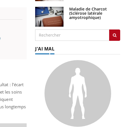
Maladie de Charcot
(Sclérose latérale
amyotrophique)
é
J'AI MAL
tat : l’écart
t les soins
liquent
lus longtemps