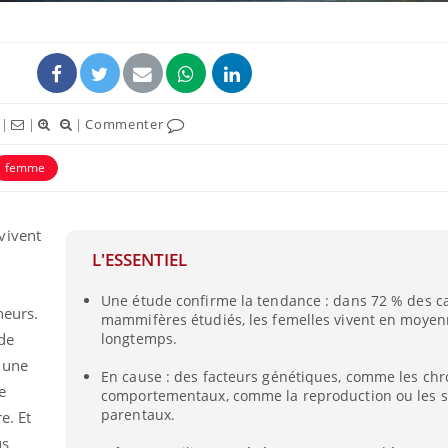
|
|
|
Commenter
femme
vivent
L'ESSENTIEL
Une étude confirme la tendance : dans 72 % des c
heurs.
mammifères étudiés, les femelles vivent en moyen
de
longtemps.
, une
En cause : des facteurs génétiques, comme les ch
e
comportementaux, comme la reproduction ou les s
parentaux.
e. Et
us