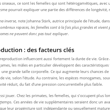
Docteur reçoivent Régis 
ode, une ...
s oiseaux, ce sont les femelles qui sont hétérogamétiques, avec
directeur ...
sme pourrait expliquer une partie des différences de longévité, 
ma inverse,
note Johanna Stärk, autrice principale de l’étude, dan
ombreux rapaces, les femelles sont à la fois plus grandes et vivent 
omes ne peuvent donc pas tout expliquer.
duction : des facteurs clés
eproduction influencent aussi fortement la durée de vie. Grâce à
mes, les mâles en particulier développent des caractéristiques v
une grande taille corporelle. Ce qui augmente leurs chances de
de vie, selon l’étude. Au contraire, les espèces monogames, sou
té réduit, du fait d’une pression concurrentielle plus faible.
si jouer. Chez les primates, les femelles, qui s’occupent plus 
ongtemps. Ces années de vie supplémentaires seraient donc un av
ce que leur progéniture soit indépendante ou sexuellement mature