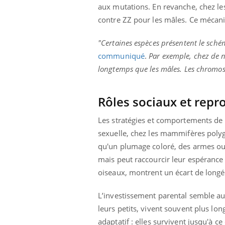
mutualiste innove en matière de bilan de
épis
aux mutations. En revanche, chez le
santé : l'utilisation d'un « jumeau
contre ZZ pour les mâles. Ce mécani
numérique » permet ...
"Certaines espèces présentent le sché
communiqué
.
Par exemple, chez de n
longtemps que les mâles. Les chromos
Rôles sociaux et repro
Les stratégies et comportements de r
sexuelle, chez les mammifères polyga
qu'un plumage coloré, des armes ou 
mais peut raccourcir leur espérance 
oiseaux, montrent un écart de longévi
L’investissement parental semble aus
leurs petits, vivent souvent plus l
adaptatif : elles survivent jusqu'à 