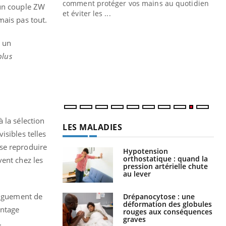
Blugeon, DRH et
comment protéger vos mains au quotidien
 un couple ZW
et éviter les ...
mais pas tout.
Ec
You
sy
s un
Une
plus
sèc
per
irri
 la sélection
LES MALADIES
isibles telles
 se reproduire
Hypotension
orthostatique : quand la
vent chez les
pression artérielle chute
au lever
longuement de
Drépanocytose : une
déformation des globules
antage
rouges aux conséquences
graves
.