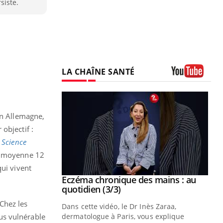
siste.
LA CHAÎNE SANTÉ
Youtube
en Allemagne,
objectif :
s
Science
en moyenne 12
qui vivent
se sur le bien
Eczéma chronique des mains : au
Youtube
Youtube
quotidien (3/3)
Chez les
nté et de la
Dans cette vidéo, le Dr Inès Zaraa,
us vulnérable
 de Pourquoi
dermatologue à Paris, vous explique