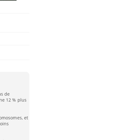
as de
ne 12 % plus
romosomes, et
oins