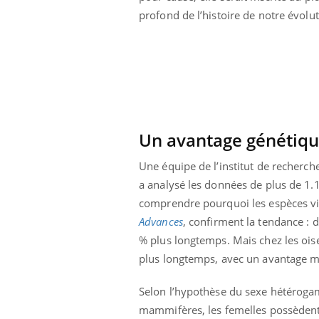
profond de l’histoire de notre évolut
Un avantage génétiqu
Une équipe de l’institut de recherch
a analysé les données de plus de 1.1
comprendre pourquoi les espèces vie
Advances
, confirment la tendance :
% plus longtemps. Mais chez les oise
Youtube
026
Un « jumeau numérique » pour
COU
Youtube
You
plus longtemps, avec un avantage 
faciliter l’accès à la médecine
 pour de
Youtube
Coup
préventive
Selon l’hypothèse du sexe hétérogam
eintes de
nou
Un établissement lié à un groupe
mammifères, les femelles possèdent
 de questions, de
bous