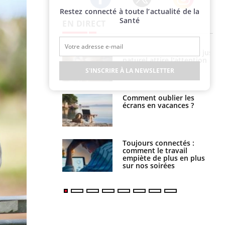
Restez connecté à toute l’actualité de la
Twitter
Facebook
Instagram
Santé
EN DIRECT
Grossesse à risque : ce jus
naturel attire l'attention
des chercheurs
S'INSCRIRE À LA NEWSLETTER
Comment oublier les
écrans en vacances ?
Toujours connectés :
comment le travail
empiète de plus en plus
sur nos soirées