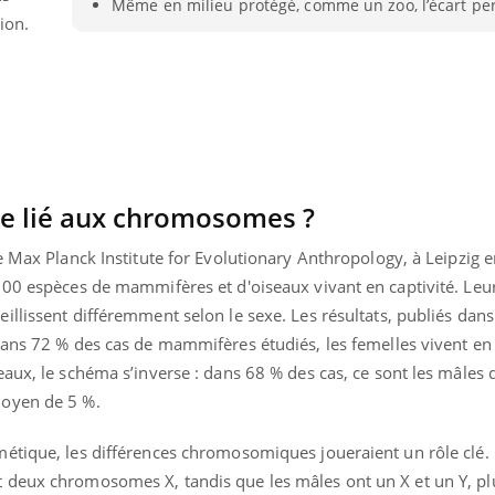
Même en milieu protégé, comme un zoo, l’écart per
ion.
e lié aux chromosomes ?
e Max Planck Institute for Evolutionary Anthropology, à Leipzig 
00 espèces de mammifères et d'oiseaux vivant en captivité. Leur 
illissent différemment selon le sexe. Les résultats, publiés dan
 dans 72 % des cas de mammifères étudiés, les femelles vivent 
aux, le schéma s’inverse : dans 68 % des cas, ce sont les mâles 
Youtube
P DE FOOD sur le diabète
Quand l’entreprise mi
tube
Youtube
moyen de 5 %.
Youtube
être global
 de food sur le diabète, c'est votre
étique, les différences chromosomiques joueraient un rôle clé. 
"Les rendez-vous de la sa
veau rendez-vous culinaire qui
 deux chromosomes X, tandis que les mâles ont un X et un Y, pl
qualité de vie au travail"
cule les idées reçues ! Dans cet