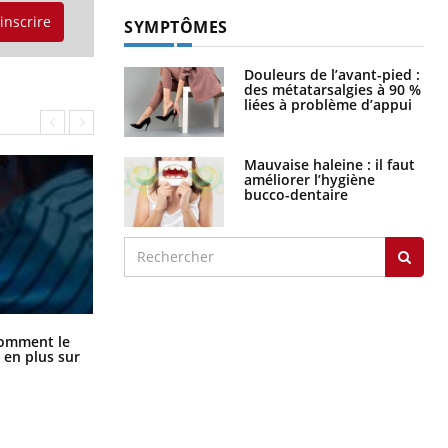
'inscrire
SYMPTÔMES
Douleurs de l’avant-pied :
des métatarsalgies à 90 %
liées à problème d’appui
Mauvaise haleine : il faut
améliorer l’hygiène
bucco-dentaire
Cancer colorectal : une stratégie
comment le
simple aurait changé la donne au
 en plus sur
Pays basque