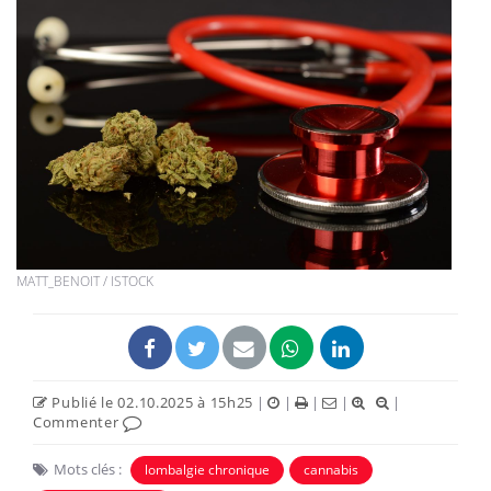
MATT_BENOIT / ISTOCK
Publié le 02.10.2025 à 15h25
|
|
|
|
|
Commenter
Mots clés :
lombalgie chronique
cannabis