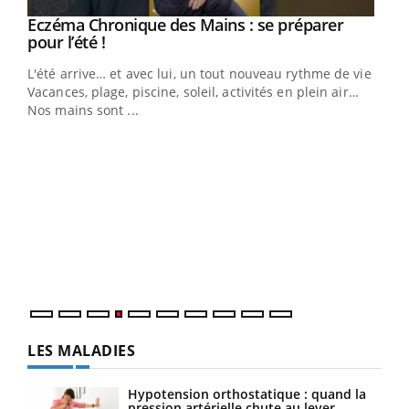
Eczéma Chronique des Mains : se préparer
Youtube
Youtube
pour l’été !
L'été arrive… et avec lui, un tout nouveau rythme de vie !
Vacances, plage, piscine, soleil, activités en plein air…
Nos mains sont ...
Dia
You
Le 
pers
ques
LES MALADIES
Hypotension orthostatique : quand la
pression artérielle chute au lever