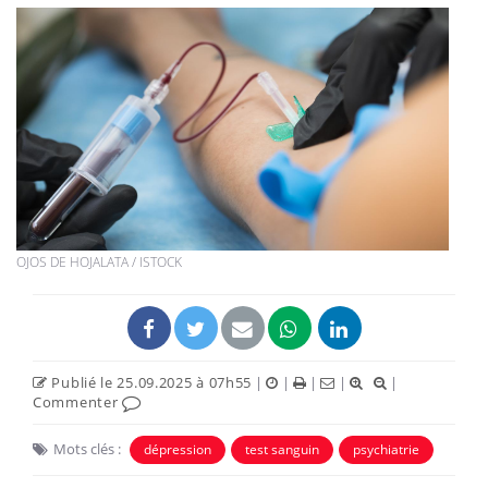
OJOS DE HOJALATA / ISTOCK
Publié le 25.09.2025 à 07h55
|
|
|
|
|
Commenter
Mots clés :
dépression
test sanguin
psychiatrie