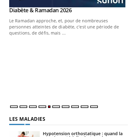
Youtube
Diabète & Ramadan 2026
Youtube
Le Ramadan approche, et, pour de nombreuses
personnes atteintes de diabète, c'est une période de
questions, de défis, mais ...
Un « jumeau numérique » pour faciliter l’accès
COU
Youtube
You
Youtube
à la médecine préventive
Coup
Un établissement lié à un groupe mutualiste innove en
vous
matière de bilan de santé : l'utilisation d'un « jumeau
épis
numérique » permet ...
LES MALADIES
Hypotension orthostatique : quand la