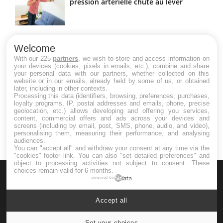
pression artérielle chute au lever
Drépanocytose : une déformation des
globules rouges aux conséquences
Welcome
graves
With our 225
partners
, we wish to store and access information on
your devices (cookies, pixels in emails, etc.), combine and share
your personal data with our partners, whether collected on this
website or in our emails, already held by some of us, or obtained
Maladie de Charcot (Sclérose latérale
later, including in other contexts.
amyotrophique)
Processing this data (identifiers, browsing, preferences, purchases,
loyalty programs, IP, postal addresses and emails, phone, precise
geolocation, etc.) allows developing and offering you services,
content, commercial offers and ads across your devices and
screens (including by email, post, SMS, phone, audio, and video),
personalising them, measuring their performance, and analysing
audiences.
You can "accept all" and withdraw your consent at any time via the
"cookies" footer link
. You can also "set detailed preferences" and
object to processing activities not subject to consent. These
choices remain valid for 6 months.
powered by
Accept all
Le site santé de référence avec chaque jour toute l'actualité
Set your choices
Cookies settings