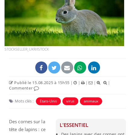
STOCKSELLER_UKR/ISTOCK
Publié le 15.08.2025 à 15h55
|
|
|
|
|
Commenter
Mots clés :
Etats-Unis
virus
animaux
Des cornes sur la
L'ESSENTIEL
tête de lapins : ce
Des lapins avec des cornes ont