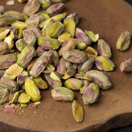
Les médicaments GLP-1
VIH : la
protègent-ils aussi les os
tous les
?
elle enfi
Cytomégalovirus : ce qui
Pourquo
change dans la prise en
gâche-t-
charge des femmes
jours de
enceintes
La sieste empêche-t-elle
Fortes c
de dormir la nuit ?
pourquo
noyade g