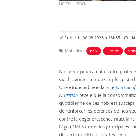
LIGOTA / ISTOCK
Publié le 08.08.2025 à 16h55
|
|
Mots clés :
noix
Lutéine
visi
Nos yeux pourraient-ils être protég
vieillissement par de simples pistac
Une étude publiée dans le
Journal of
Nutrition
révèle que la consommati
quotidienne de ces noix est suscepti
de renforcer les défenses de nos ye
contre la dégénérescence maculaire 
l'âge (DMLA), une des principales ca
de perte de vision chez les seniors.