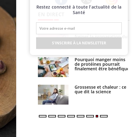
Restez connecté à toute l’actualité de la
Twitter
Facebook
Instagram
Santé
EN DIRECT
 fin du comprimé
Le Viagra pourrait-il
 jours se profile-t-
freiner la propagation du
n ?
cancer ?
S'INSCRIRE À LA NEWSLETTER
i votre ventre
Pourquoi manger moins
il les premiers
de protéines pourrait
 vos vacances ?
finalement être bénéfique
haleurs :
Grossesse et chaleur : ce
i le risque de
que dit la science
rimpe-t-il ?