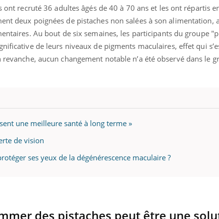
mutualiste innove en mat
s, mais ...
s ont recruté 36 adultes âgés de 40 à 70 ans et les ont répartis 
santé : l'utilisation d'un 
ment deux poignées de pistaches non salées à son alimentation, 
numérique » permet ...
mentaires. Au bout de six semaines, les participants du groupe "p
nificative de leurs niveaux de pigments maculaires, effet qui s’
En revanche, aucun changement notable n’a été observé dans le 
isent une meilleure santé à long terme »
erte de vision
protéger ses yeux de la dégénérescence maculaire ?
ommer des pistaches peut être une solu