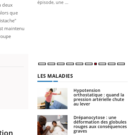
ière de bilan de
épisode, une ...
en deux
« jumeau
alors que
Qu
You
êtr
istache"
est maintenu
"Le
qua
groupe
Doc
dir
LES MALADIES
Hypotension
orthostatique : quand la
pression artérielle chute
au lever
Drépanocytose : une
déformation des globules
rouges aux conséquences
tion
graves