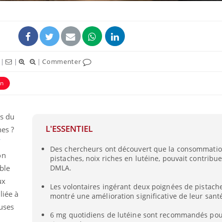
|
|
|
Commenter
on
és du
L'ESSENTIEL
hes ?
Des chercheurs ont découvert que la consommati
on
pistaches, noix riches en lutéine, pouvait contribue
ble
DMLA.
ux
Les volontaires ingérant deux poignées de pistache
liée à
montré une amélioration significative de leur sant
uses
6 mg quotidiens de lutéine sont recommandés pour