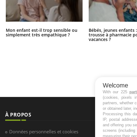
Mon enfant est-il trop sensible ou
Bébés, jeunes enfants :
simplement très empathique ?
trousse à pharmacie po
vacances ?
Welcome
With our 225
par
(cookies, pixels 
partners, whether c
or obtained later, i
À PROPOS
NEWSLETT
Processing this da
IP, postal address
and offering you s
Recevez toute
screens (including
Données personnelles et cookies
infos santé
measuring their pe