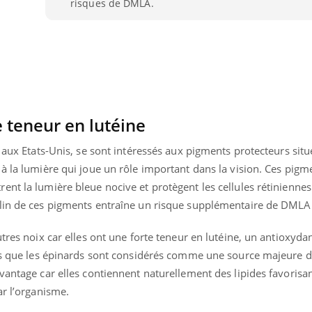
risques de DMLA.
e teneur en lutéine
, aux Etats-Unis, se sont intéressés aux pigments protecteurs situ
à la lumière qui joue un rôle important dans la vision. Ces pigm
nt la lumière bleue nocive et protègent les cellules rétiniennes
clin de ces pigments entraîne un risque supplémentaire de DMLA
utres noix car elles ont une forte teneur en lutéine, un antioxyda
Youtube
bète & Ramadan 2026
Un « jumeau numériq
tube
Youtube
els que les épinards sont considérés comme une source majeure d
faciliter l’accès à la 
vantage car elles contiennent naturellement des lipides favorisa
Ramadan approche, et, pour de
Youtube
préventive
breuses personnes atteintes de
ar l’organisme.
Un établissement lié à u
ète, c'est une période de questions, de