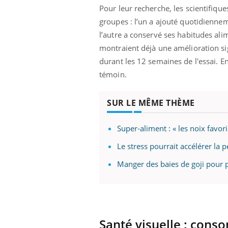
ez les soignants.
soleil, activités en plein air… Nos mains
défi
Pour leur recherche, les scientifique
sont ...
groupes : l’un a ajouté quotidienne
l’autre a conservé ses habitudes ali
montraient déjà une amélioration sig
durant les 12 semaines de l'essai. 
témoin.
SUR LE MÊME THÈME
Super-aliment : « les noix favor
Le stress pourrait accélérer la p
Manger des baies de goji pour 
Santé visuelle : cons