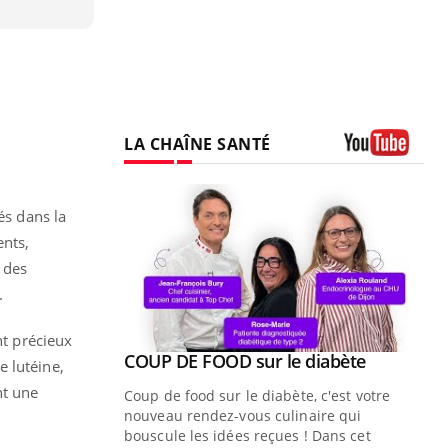
LA CHAÎNE SANTÉ
Youtube
és dans la
ents,
 des
.
nt précieux
Youtube
ue » pour
COUP DE FOOD sur le diabète
Youtube
e lutéine,
médecine
nt une
Coup de food sur le diabète, c'est votre
nouveau rendez-vous culinaire qui
n groupe
bouscule les idées reçues ! Dans cet