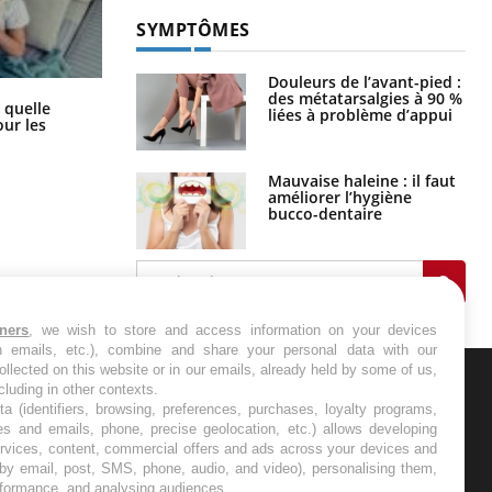
SYMPTÔMES
Douleurs de l’avant-pied :
des métatarsalgies à 90 %
Syndrome métabolique : quels sont
 quelle
liées à problème d’appui
les meilleurs exercices physiques ?
ur les
Mauvaise haleine : il faut
améliorer l’hygiène
bucco-dentaire
tners
, we wish to store and access information on your devices
in emails, etc.), combine and share your personal data with our
ollected on this website or in our emails, already held by some of us,
ncluding in other contexts.
ER
ta (identifiers, browsing, preferences, purchases, loyalty programs,
es and emails, phone, precise geolocation, etc.) allows developing
ervices, content, commercial offers and ads across your devices and
s les semaines les meilleures
 by email, post, SMS, phone, audio, and video), personalising them,
rformance, and analysing audiences.