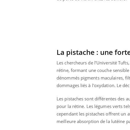
La pistache : une fort
Les chercheurs de l’Université Tufts
rétine, formant une couche sensible 
dénommés pigments maculaires, filtre
dommages liés à l'oxydation. Le dé
Les pistaches sont différentes des a
ale : et si on
Eczéma Chronique des Mains : se
Dia
Youtube
You
pour la rétine. Les légumes verts t
ube
Youtube
préparer pour l’été !
cependant les pistaches offrent un a
Le 
 diabète de type 2
L'été arrive… et avec lui, un tout nouveau
nom
meilleure absorption de la lutéine p
ues chez les
rythme de vie ! Vacances, plage, piscine,
diab