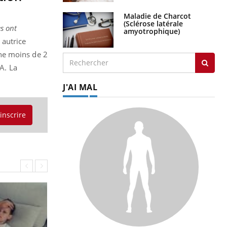
Maladie de Charcot
(Sclérose latérale
es ont
amyotrophique)
autrice
ne moins de 2
A. La
J'AI MAL
'inscrire