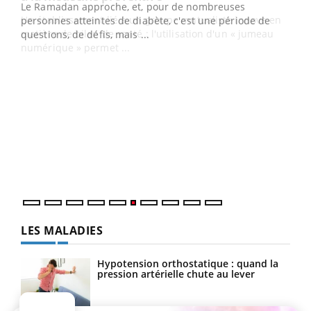
Un établissement lié à un groupe mutualiste innove en
e
matière de bilan de santé : l'utilisation d'un « jumeau
numérique » permet ...
COU
You
Coup
vous
épis
LES MALADIES
Hypotension orthostatique : quand la
pression artérielle chute au lever