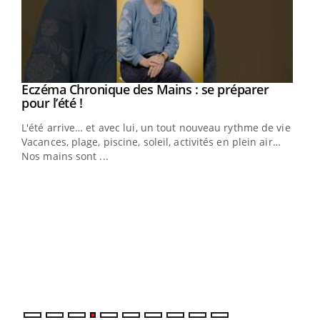
Eczéma Chronique des Mains : se préparer
Youtube
Youtube
pour l’été !
L'été arrive… et avec lui, un tout nouveau rythme de vie !
Vacances, plage, piscine, soleil, activités en plein air…
Nos mains sont ...
Dia
You
Le 
pers
ques