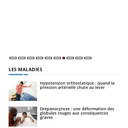
Qua
You
"Les
trav
DRH 
LES MALADIES
Hypotension orthostatique : quand la
pression artérielle chute au lever
Drépanocytose : une déformation des
globules rouges aux conséquences
graves