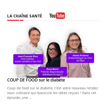
LA CHAÎNE SANTÉ
Youtube
Youtube
cès
COUP DE FOOD sur le diabète
Youtube
Coup de food sur le diabète, c'est votre nouveau rendez-
 en
vous culinaire qui bouscule les idées reçues ! Dans cet
u
épisode, une ...