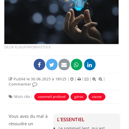
DILOK KLAISATAPORN/ISTOCK
Publié le 30.06.2025 à 18h25
|
|
|
|
|
Commenter
Mots clés :
sommeil profond
génie
sieste
Vous avez du mal à
L'ESSENTIEL
résoudre un
Le sommeil lent, qui est