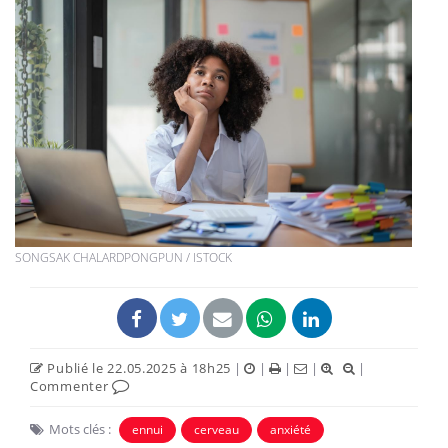
SONGSAK CHALARDPONGPUN / ISTOCK
Publié le 22.05.2025 à 18h25
|
|
|
|
|
Commenter
Mots clés :
ennui
cerveau
anxiété