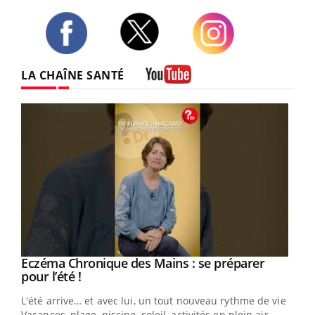
Twitter
Facebook
Instagram
LA CHAÎNE SANTÉ
Youtube
Eczéma Chronique des Mains : se préparer
Youtube
Youtube
pour l’été !
L'été arrive… et avec lui, un tout nouveau rythme de vie !
Vacances, plage, piscine, soleil, activités en plein air…