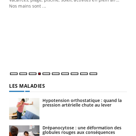
Nos mains sont ...
Dia
You
Le 
pers
ques
LES MALADIES
Hypotension orthostatique : quand la
pression artérielle chute au lever
Drépanocytose : une déformation des
globules rouges aux conséquences