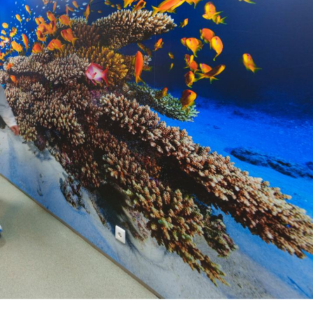
Le smartphone nuit-il à
Légionel
l'apprentissage de la
quelle e
lecture ?
contami
Mordue par une tique en
Allergie
vacances, elle reste dans
une nou
le coma pendant 42 jours
les réac
Mordue par un
Comment
barracuda, une petite fille
sommeil
secourue grâce à un
vacance
réflexe essentiel