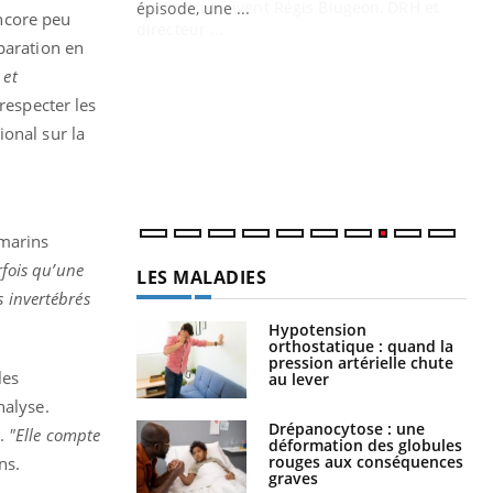
Docteur reçoivent Régis Blugeon, DRH et
encore peu
directeur ...
Ec
paration en
You
quo
 et
respecter les
Dan
der
onal sur la
com
et é
 marins
rfois qu’une
LES MALADIES
s invertébrés
Hypotension
orthostatique : quand la
pression artérielle chute
les
au lever
nalyse.
Drépanocytose : une
s.
"Elle compte
déformation des globules
rouges aux conséquences
ns.
graves