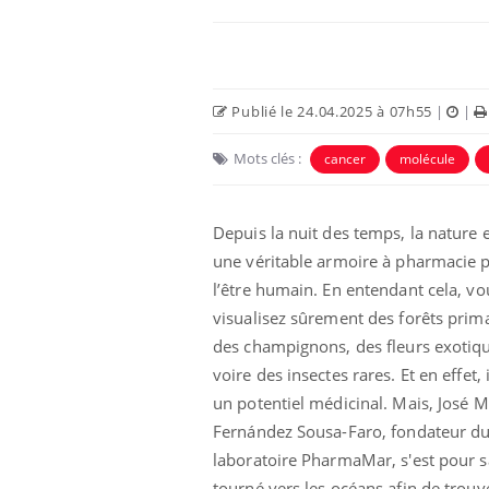
Publié le 24.04.2025 à 07h55
|
|
Mots clés :
cancer
molécule
Depuis la nuit des temps, la nature 
une véritable armoire à pharmacie 
l’être humain. En entendant cela, vo
visualisez sûrement des forêts prima
des champignons, des fleurs exotiq
voire des insectes rares. Et en effet, 
un potentiel médicinal. Mais, José M
Fernández Sousa-Faro, fondateur d
laboratoire PharmaMar, s'est pour s
tourné vers les océans afin de trouv