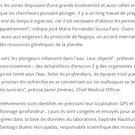
ualiste innove en matière de bilan de
épisode, une ...
res les zones disposant d’une grande biodiversité et aussi celles 
é : l'utilisation d'un « jumeau
e les chercheurs puissent plonger, il y a un long travail de pré
érique » permet ...
nd du temps à organiser, car il est nécessaire d’obtenir les permis
 appartiennent
", indique José María Fernández Sousa-Faro. Outre 
 aussi aux exigences du protocole de Nagoya, un accord internati
n des ressources génétiques de la planète.
vert, les plongeurs s’élancent dans l’eau. Leur objectif : prélever
'environnement – des échantillons d’environ 2 g des organismes
ps est limité sous l’eau. Selon les profondeurs, les équipes n'ont pa
prioriser les recherches en se concentrant sur les mollusques ou le
es tuniciers"
, précise Javier Jiménez, Chief Medical Officer.
rélèvements sont identifiés en précisant leur localisation GPS et 
illonnage (profondeur…) puis ils sont congelés et envoyés pour a
grées dans la base de données du laboratoire, baptisée Nautilu
Santiago Bueno Horcajadas, responsable scientifique des missio