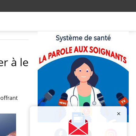
r à le
offrant
Publicité