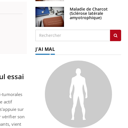
Maladie de Charcot
(Sclérose latérale
amyotrophique)
J'AI MAL
ul essai
ti-tumorales
e actif
 s'appuie sur
 vérifier son
uants, vient