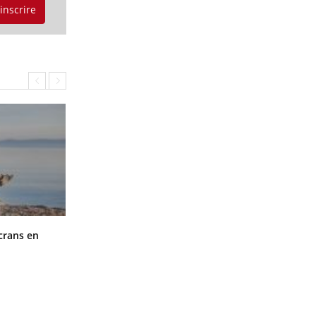
'inscrire
Toujours connectés : comment le
crans en
travail empiète de plus en plus sur
nos soirées