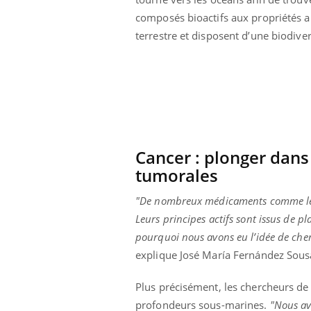
composés bioactifs aux propriétés an
terrestre et disposent d’une biodiv
Cancer : plonger dans
tumorales
"De nombreux médicaments comme les an
Leurs principes actifs sont issus de 
pourquoi nous avons eu l’idée de che
Youtube
 Mains : se
Diabète & Ramadan 2026
Un 
Youtube
You
explique José María Fernández Sous
outube
fac
Le Ramadan approche, et, pour de
pré
Plus précisément, les chercheurs de 
un tout nouveau
nombreuses personnes atteintes de
Un 
lage, piscine,
diabète, c'est une période de questions, de
profondeurs sous-marines.
"Nous av