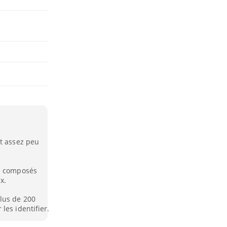
nt assez peu
de composés
x.
lus de 200
les identifier.