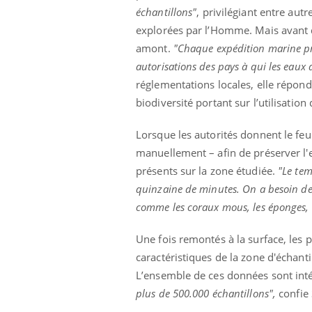
mut
air… Nos mains
défis, mais ...
échantillons"
, privilégiant entre aut
sant
explorées par l’Homme. Mais avant qu
num
amont.
"Chaque expédition marine pre
autorisations des pays à qui les eaux
réglementations locales, elle répond
biodiversité portant sur l’utilisatio
Lorsque les autorités donnent le feu 
manuellement – afin de préserver l
présents sur la zone étudiée.
"Le tem
quinzaine de minutes. On a besoin de 
comme les coraux mous, les éponges, l
Une fois remontés à la surface, les p
caractéristiques de la zone d'échant
L’ensemble de ces données sont inté
plus de 500.000 échantillons",
confie 