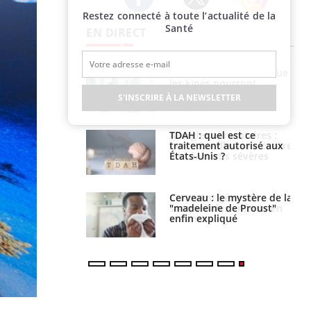
Restez connecté à toute l’actualité de la
Twitter
Facebook
Instagram
Santé
EN DIRECT
lose en Suisse :
Bilan prévention : ce que
st l’origine de la
les kinés pourront
nation ?
bientôt faire
S'INSCRIRE À LA NEWSLETTER
s alimentaires :
TDAH : quel est ce
velle arme contre
traitement autorisé aux
tions sévères
États-Unis ?
 gérer le
Cerveau : le mystère de la
 des enfants en
"madeleine de Proust"
s ?
enfin expliqué