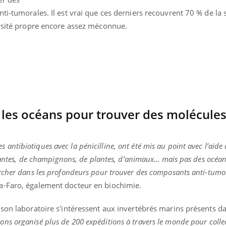
ti-tumorales. Il est vrai que ces derniers recouvrent 70 % de la 
ersité propre encore assez méconnue.
 les océans pour trouver des molécules
tibiotiques avec la pénicilline, ont été mis au point avec l’aide 
plantes, de champignons, de plantes, d’animaux… mais pas des océans
rcher dans les profondeurs pour trouver des composants anti-tum
« jumeau numérique » pour
COUP DE FOOD sur le
tube
Youtube
a-Faro, également docteur en biochimie.
iliter l’accès à la médecine
Youtube
Coup de food sur le diabèt
ventive
son laboratoire s'intéressent aux invertébrés marins présents da
nouveau rendez-vous culi
établissement lié à un groupe
bouscule les idées reçues
ons organisé plus de 200 expéditions à travers le monde pour colle