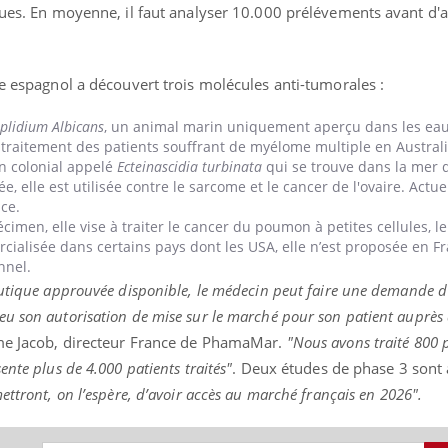
ques. En moyenne, il faut analyser 10.000 prélévements avant d'a
re espagnol a découvert trois molécules anti-tumorales :
plidium Albicans
, un animal marin uniquement aperçu dans les eau
e traitement des patients souffrant de myélome multiple en Australi
en colonial appelé
Ecteinascidia turbinata
qui se trouve dans la mer 
, elle est utilisée contre le sarcome et le cancer de l'ovaire. Actue
ce.
imen, elle vise à traiter le cancer du poumon à petites cellules, l
ialisée dans certains pays dont les USA, elle n’est proposée en F
nnel.
utique approuvée disponible, le médecin peut faire une demande d’
u son autorisation de mise sur le marché pour son patient auprès d
me Jacob, directeur France de PhamaMar.
"Nous avons traité 800 
nte plus de 4.000 patients traités"
. Deux études de phase 3 sont
ettront, on l’espère, d’avoir accès au marché français en 2026".