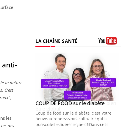
surface
LA CHAÎNE SANTÉ
Youtube
 anti-
de la nature.
. C’est
oraux"
,
Youtube
 diabète
Quand l’entreprise mise sur le bien
Youtube
Youtube
être global
e, c'est votre
ns les
"Les rendez-vous de la santé et de la
naire qui
qualité de vie au travail" de Pourquoi
 ! Dans cet
cter des