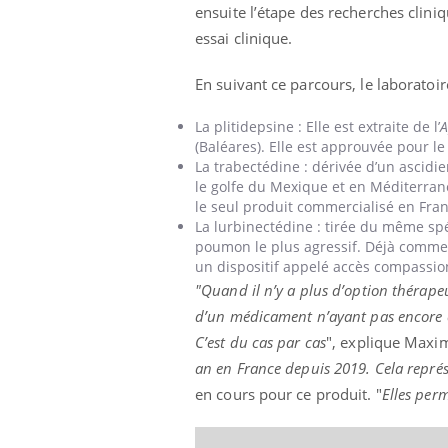
ensuite l’étape des recherches clini
essai clinique.
En suivant ce parcours, le laboratoi
La plitidepsine : Elle est extraite de l’
A
(Baléares). Elle est approuvée pour l
La trabectédine : dérivée d’un ascidi
le golfe du Mexique et en Méditerranée
le seul produit commercialisé en Fran
La lurbinectédine : tirée du même spéc
poumon le plus agressif. Déjà commerc
un dispositif appelé accès compassio
"Quand il n’y a plus d’option thérape
d’un médicament n’ayant pas encore e
C’est du cas par cas
", explique Maxi
an en France depuis 2019. Cela représe
en cours pour ce produit. "
Elles perm