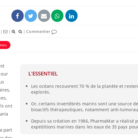
|
|
|
Commenter
eau
est
L'ESSENTIEL
pour
us
Les océans recouvrent 70 % de la planète et reste
ires,
explorés.
ues,
Or, certains invertébrés marins sont une source 
ils ont
bioactifs thérapeutiques, notamment anti-tumorau
aría
Depuis sa création en 1986, PharmaMar a réalisé p
u
expéditions marines dans les eaux de 35 pays pour 
a part
er des