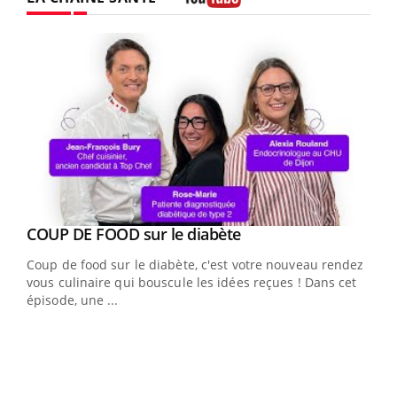
Youtube
Youtube
cès
COUP DE FOOD sur le diabète
Youtube
Coup de food sur le diabète, c'est votre nouveau rendez-
 en
vous culinaire qui bouscule les idées reçues ! Dans cet
u
épisode, une ...
Qua
You