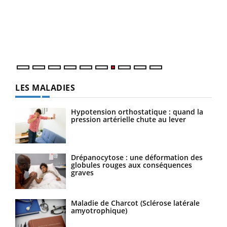
"Les
trav
DRH 
LES MALADIES
Hypotension orthostatique : quand la
pression artérielle chute au lever
Drépanocytose : une déformation des
globules rouges aux conséquences
graves
Maladie de Charcot (Sclérose latérale
amyotrophique)