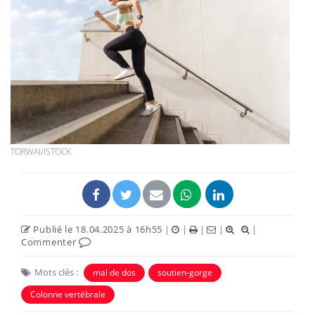
TORWAI/ISTOCK
Publié le 18.04.2025 à 16h55
|
|
|
|
|
Commenter
Mots clés :
mal de dos
soutien-gorge
Colonne vertébrale