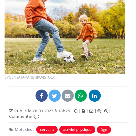
EVGENYATAMANENKO/ISTOCK
Publié le 26.03.2025 à 18h25
|
|
|
|
|
Commenter
Mots clés :
cerveau
activité physique
âge