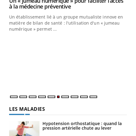
Un « jumeau numérique » pour faciliter l’accès
Youtube
Youtube
à la médecine préventive
Un établissement lié à un groupe mutualiste innove en
e
matière de bilan de santé : l'utilisation d'un « jumeau
numérique » permet ...
COU
You
Coup
vous
épis
LES MALADIES
Hypotension orthostatique : quand la
pression artérielle chute au lever