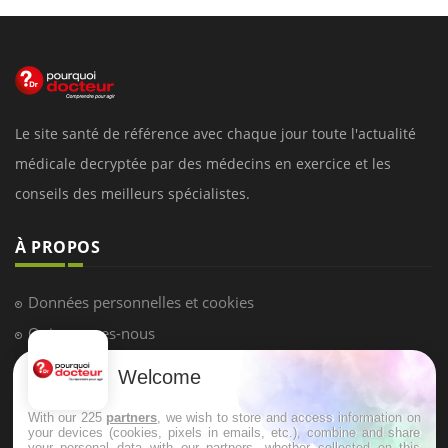
Le site santé de référence avec chaque jour toute l'actualité
médicale decryptée par des médecins en exercice et les
conseils des meilleurs spécialistes.
À PROPOS
Données personnelles et cookies
Qui sommes-nous
Conditions d'utilisation
Welcome
Plan du site
With our 225
partners
, we wish to store and access information on
Mentions Légales
your devices (cookies, pixels in emails, etc.), combine and share
your personal data with our partners, whether collected on this