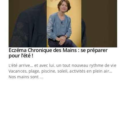
Eczéma Chronique des Mains : se préparer
Youtube
Youtube
pour l’été !
L'été arrive… et avec lui, un tout nouveau rythme de vie !
Vacances, plage, piscine, soleil, activités en plein air…
Nos mains sont ...
Dia
You
Le 
pers
ques